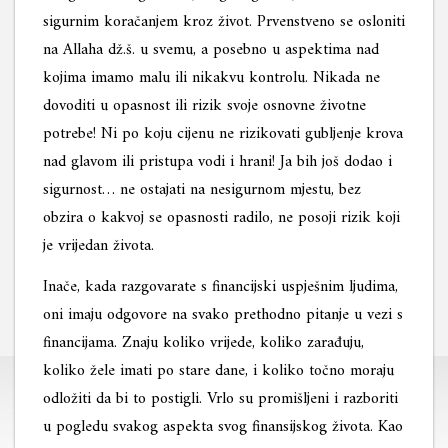
sigurnim koračanjem kroz život. Prvenstveno se osloniti
na Allaha dž.š. u svemu, a posebno u aspektima nad
kojima imamo malu ili nikakvu kontrolu. Nikada ne
dovoditi u opasnost ili rizik svoje osnovne životne
potrebe! Ni po koju cijenu ne rizikovati gubljenje krova
nad glavom ili pristupa vodi i hrani! Ja bih još dodao i
sigurnost… ne ostajati na nesigurnom mjestu, bez
obzira o kakvoj se opasnosti radilo, ne posoji rizik koji
je vrijedan života.
Inače, kada razgovarate s financijski uspješnim ljudima,
oni imaju odgovore na svako prethodno pitanje u vezi s
financijama. Znaju koliko vrijede, koliko zarađuju,
koliko žele imati po stare dane, i koliko točno moraju
odložiti da bi to postigli. Vrlo su promišljeni i razboriti
u pogledu svakog aspekta svog finansijskog života. Kao