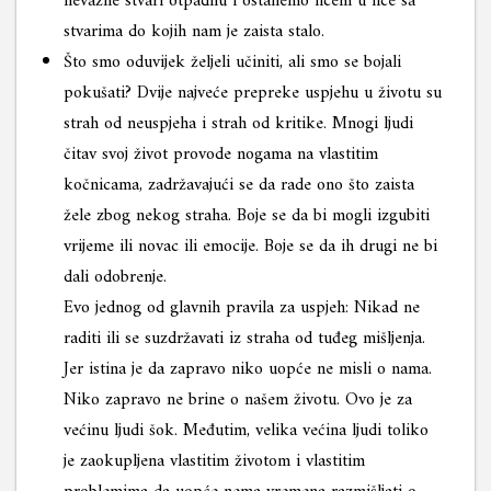
nevažne stvari otpadnu i ostanemo licem u lice sa
stvarima do kojih nam je zaista stalo.
Što smo oduvijek željeli učiniti, ali smo se bojali
pokušati? Dvije najveće prepreke uspjehu u životu su
strah od neuspjeha i strah od kritike. Mnogi ljudi
čitav svoj život provode nogama na vlastitim
kočnicama, zadržavajući se da rade ono što zaista
žele zbog nekog straha. Boje se da bi mogli izgubiti
vrijeme ili novac ili emocije. Boje se da ih drugi ne bi
dali odobrenje.
Evo jednog od glavnih pravila za uspjeh: Nikad ne
raditi ili se suzdržavati iz straha od tuđeg mišljenja.
Jer istina je da zapravo niko uopće ne misli o nama.
Niko zapravo ne brine o našem životu. Ovo je za
većinu ljudi šok. Međutim, velika većina ljudi toliko
je zaokupljena vlastitim životom i vlastitim