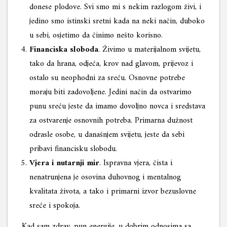
donese plodove. Svi smo mi s nekim razlogom živi, i
jedino smo istinski sretni kada na neki način, duboko
u sebi, osjetimo da činimo nešto korisno.
Financiska sloboda
. Živimo u materijalnom svijetu,
tako da hrana, odjeća, krov nad glavom, prijevoz i
ostalo su neophodni za sreću. Osnovne potrebe
moraju biti zadovoljene. Jedini način da ostvarimo
punu sreću jeste da imamo dovoljno novca i sredstava
za ostvarenje osnovnih potreba. Primarna dužnost
odrasle osobe, u današnjem svijetu, jeste da sebi
pribavi financisku slobodu.
Vjera i nutarnji mir
. Ispravna vjera, čista i
nenatrunjena je osovina duhovnog i mentalnog
kvalitata života, a tako i primarni izvor bezuslovne
sreće i spokoja.
Kad sam zdrav, pun energije, u dobrim odnosima sa