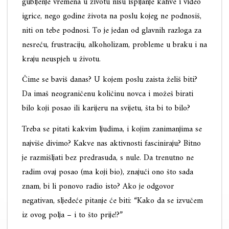
gubljenje vremena u životu nisu ispijanje kahve i video
igrice, nego godine života na poslu kojeg ne podnosiš,
niti on tebe podnosi. To je jedan od glavnih razloga za
nesreću, frustraciju, alkoholizam, probleme u braku i na
kraju neuspjeh u životu.
Čime se baviš danas? U kojem poslu zaista želiš biti?
Da imaš neograničenu količinu novca i možeš birati
bilo koji posao ili karijeru na svijetu, šta bi to bilo?
Treba se pitati kakvim ljudima, i kojim zanimanjima se
najviše divimo? Kakve nas aktivnosti fasciniraju? Bitno
je razmišljati bez predrasuda, s nule. Da trenutno ne
radim ovaj posao (ma koji bio), znajući ono što sada
znam, bi li ponovo radio isto? Ako je odgovor
negativan, sljedeće pitanje će biti: “Kako da se izvučem
iz ovog polja – i to što prije!?”