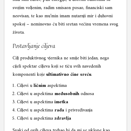
svojim voljenim, radim smisaon posao, financiski sam
neovisan, te kao mu’min imam nutarnji mir i duhovni
spokoj – neminovno ću biti sretan većinu vremena svog
života.
Postavljanje ciljeva
Cilj produktivnog vjernika ne smije biti jedan, nego
cijeli spektar ciljeva koji se tiču svih navedenih
komponenti koje
ultimativno čine sreću
.
Ciljevi u
ličnim
aspektima
Ciljevi u aspektima
međusobnih
odnosa
Ciljevi u aspektima
imetka
Ciljevi u aspektima
rada
i privređivanja
Ciljevi u aspektima
zdravlja
Svaki od ovih ciljeva trebao bi da mi se uklope kao