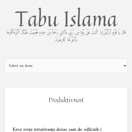
Skip
Tabu Islama
to
content
قَالَ يَا قَوْمِ أَرَأَيْتُمْ إِن كُنتُ عَلَىٰ بَيِّنَةٍ مِّن رَّبِّي وَآتَانِي رَحْمَةً مِّنْ عِندِهِ فَعُمِّيَتْ عَلَيْكُمْ أَنُلْزِمُكُمُوهَا
وَأَنتُمْ لَهَا كَارِهُونَ
Produktivnost
Kroz svoja istraživanja došao sam do odličnih i