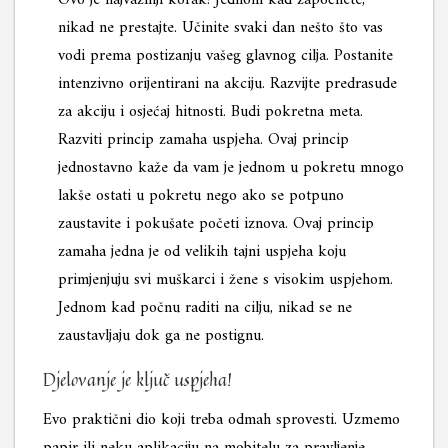
Ovo je najvažniji korak! Jednom kad započnete,
nikad ne prestajte. Učinite svaki dan nešto što vas
vodi prema postizanju vašeg glavnog cilja. Postanite
intenzivno orijentirani na akciju. Razvijte predrasude
za akciju i osjećaj hitnosti. Budi pokretna meta.
Razviti princip zamaha uspjeha. Ovaj princip
jednostavno kaže da vam je jednom u pokretu mnogo
lakše ostati u pokretu nego ako se potpuno
zaustavite i pokušate početi iznova. Ovaj princip
zamaha jedna je od velikih tajni uspjeha koju
primjenjuju svi muškarci i žene s visokim uspjehom.
Jednom kad počnu raditi na cilju, nikad se ne
zaustavljaju dok ga ne postignu.
Djelovanje je ključ uspjeha!
Evo praktični dio koji treba odmah sprovesti. Uzmemo
papir ili neku aplikaciju na mobitelu za pravljenje