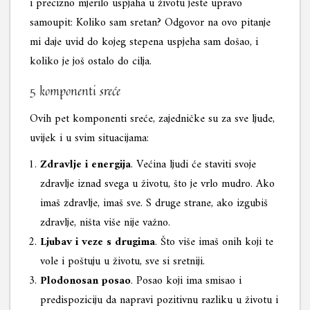
i precizno mjerilo uspjaha u životu jeste upravo
samoupit: Koliko sam sretan? Odgovor na ovo pitanje
mi daje uvid do kojeg stepena uspjeha sam došao, i
koliko je još ostalo do cilja.
5 komponenti sreće
Ovih pet komponenti sreće, zajedničke su za sve ljude,
uvijek i u svim situacijama:
Zdravlje i energija
. Većina ljudi će staviti svoje
zdravlje iznad svega u životu, što je vrlo mudro. Ako
imaš zdravlje, imaš sve. S druge strane, ako izgubiš
zdravlje, ništa više nije važno.
Ljubav i veze s drugima
. Što više imaš onih koji te
vole i poštuju u životu, sve si sretniji.
Plodonosan posao
. Posao koji ima smisao i
predispoziciju da napravi pozitivnu razliku u životu i