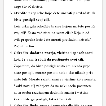
rokovima i datumima, postići ćete više – i to prije
nego što očekujete.
Utvrdite prepreke koje ćete morati prevladati da
biste postigli svoj cilj.
Koja uska grla određuju brzinu kojom možete postići
svoj cilj? Zašto već niste na svom cilju? Koja je od
svih prepreka koje ćete morati prevladati najveća?
Počnite s tim.
Odredite dodatna znanja, vještine i sposobnosti
koja će vam trebati da postignete svoj cilj.
Zapamtite, da biste postigli nešto što nikada prije
niste postigli, morate postati netko tko nikada prije
niste bili. Morate razviti znanje i vještine koje nemate.
Svaki novi cilj zahtijeva da na neki način postanete
nova osoba razvijanjem dodatnih znanja i vještina
kako biste ga postigli, tako i zadržali.