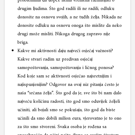
problemima da uopće nema vremena razmišljati o
drugim ljudima. Što god radili ili ne radili, odluku
donosite na osnovu svojih, a ne tuđih želja. Nikada ne
donosite odluku na osnovu onoga što mislite da neko
drugi može misliti. Nikoga drugog zapravo nije
briga.
Kakve mi aktivnosti daju najveći osjećaj važnosti?
Kakve stvari radim uz predivan osjećaj
samopoštovanja, samopoštovanja i ličnog ponosa?
Kod koje sam se aktivnosti osjećao najsretnijim i
najispunjenijim? Odgovor na ovaj niz pitanja često je
naša “srčana želja”. Što god da je, sve što bi nam dalo
najveću količinu radosti, što god smo oduvijek željeli
učiniti, ali bojali smo se pokušaja, što god da biste
učinili da smo dobili milion eura, vjerovatno je to ono
za što smo stvoreni. Svaka osoba je rođena sa