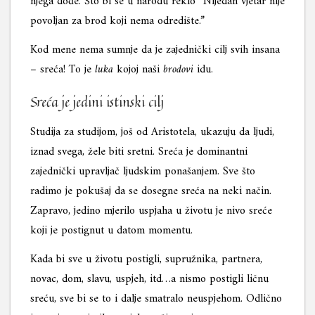
njega dođe. Što bi se u narodu reklo “Nijedan vjetar nije
povoljan za brod koji nema odredište.”
Kod mene nema sumnje da je zajednički cilj svih insana
– sreća! To je
luka
kojoj naši
brodovi
idu.
Sreća je jedini istinski cilj
Studija za studijom, još od Aristotela, ukazuju da ljudi,
iznad svega, žele biti sretni. Sreća je dominantni
zajednički upravljač ljudskim ponašanjem. Sve što
radimo je pokušaj da se dosegne sreća na neki način.
Zapravo, jedino mjerilo uspjaha u životu je nivo sreće
koji je postignut u datom momentu.
Kada bi sve u životu postigli, supružnika, partnera,
novac, dom, slavu, uspjeh, itd…a nismo postigli ličnu
sreću, sve bi se to i dalje smatralo neuspjehom. Odlično