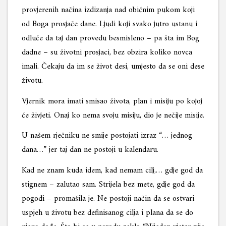
provjerenih načina izdizanja nad obićnim pukom koji
od Boga prosjače dane. Ljudi koji svako jutro ustanu i
odluče da taj dan provedu besmisleno – pa šta im Bog
dadne – su životni prosjaci, bez obzira koliko novca
imali. Čekaju da im se život desi, umjesto da se oni dese
životu.
Vjernik mora imati smisao života, plan i misiju po kojoj
će živjeti. Onaj ko nema svoju misiju, dio je nečije misije.
U našem rječniku ne smije postojati izraz “… jednog
dana…” jer taj dan ne postoji u kalendaru.
Kad ne znam kuda idem, kad nemam cilj,… gdje god da
stignem – zalutao sam. Strijela bez mete, gdje god da
pogodi – promašila je. Ne postoji način da se ostvari
uspjeh u životu bez definisanog cilja i plana da se do