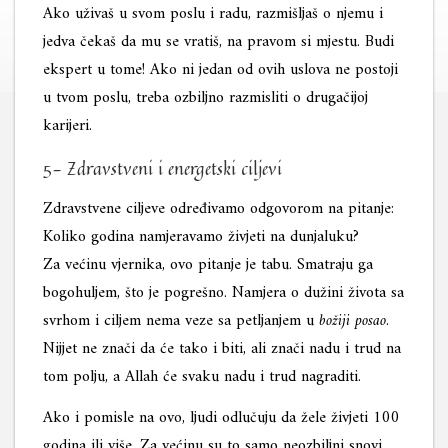
Ako uživaš u svom poslu i radu, razmišljaš o njemu i
jedva čekaš da mu se vratiš, na pravom si mjestu. Budi
ekspert u tome! Ako ni jedan od ovih uslova ne postoji
u tvom poslu, treba ozbiljno razmisliti o drugačijoj
karijeri.
5- Zdravstveni i energetski ciljevi
Zdravstvene ciljeve određivamo odgovorom na pitanje:
Koliko godina namjeravamo živjeti na dunjaluku?
Za većinu vjernika, ovo pitanje je tabu. Smatraju ga
bogohuljem, što je pogrešno. Namjera o dužini života sa
svrhom i ciljem nema veze sa petljanjem u
božiji posao
.
Nijjet ne znači da će tako i biti, ali znači nadu i trud na
tom polju, a Allah će svaku nadu i trud nagraditi.
Ako i pomisle na ovo, ljudi odlučuju da žele živjeti 100
godina ili više. Za većinu su to samo neozbiljni snovi,