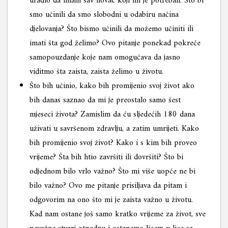
uradio da imam sav novac koji mi je potreban. Što bi
smo učinili da smo slobodni u odabiru načina
djelovanja? Što bismo učinili da možemo učiniti ili
imati šta god želimo? Ovo pitanje ponekad pokreće
samopouzdanje koje nam omogućava da jasno
viditmo šta zaista, zaista želimo u životu.
Što bih učinio, kako bih promijenio svoj život ako
bih danas saznao da mi je preostalo samo šest
mjeseci života? Zamislim da ću sljedećih 180 dana
uživati u savršenom zdravlju, a zatim umrijeti. Kako
bih promijenio svoj život? Kako i s kim bih proveo
vrijeme? Šta bih htio završiti ili dovršiti? Što bi
odjednom bilo vrlo važno? Što mi više uopće ne bi
bilo važno? Ovo me pitanje prisiljava da pitam i
odgovorim na ono što mi je zaista važno u životu.
Kad nam ostane još samo kratko vrijeme za život, sve