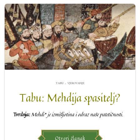
.
TABU
VJEROVANJE
Tabu: Mehdija spasitelj?
Tvrdnja:
Mehdi* je izmišljotina i odraz naše patetičnosti.
Otvori članak