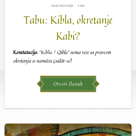
.
PRAKTIKOVANJE
TABU
Tabu: Kibla, okretanje
Kabi?
Konstatacija
: “Kibla /
Qibla” nema veze sa pravcem
okretanja u namãzu (salãt-u).
Otvori članak