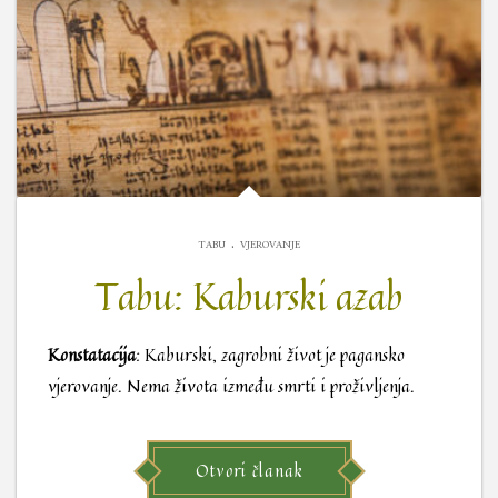
.
TABU
VJEROVANJE
Tabu: Kaburski azab
Konstatacija
: Kaburski, zagrobni život je pagansko
vjerovanje. Nema života između smrti i proživljenja.
Otvori članak