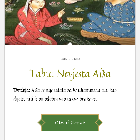
.
TABU
TEME
Tabu: Nevjesta Aiša
Tvrdnja:
Aiša se nije udala za Muhammeda a.s. kao
dijete, niti je on odobravao takve brakove.
Otvori članak