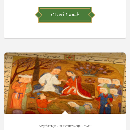
Otvori članak
.
.
OSVJEŠTENJE
PRAKTIKOVANJE
TABU