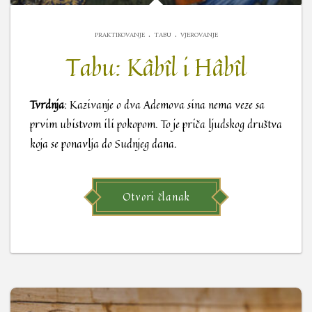
.
.
PRAKTIKOVANJE
TABU
VJEROVANJE
Tabu: Kâbîl i Hâbîl
Tvrdnja
: Kazivanje o dva Ademova sina nema veze sa
prvim ubistvom ili pokopom. To je priča ljudskog društva
koja se ponavlja do Sudnjeg dana.
Otvori članak