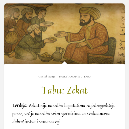
.
.
OSVJEŠTENJE
PRAKTIKOVANJE
TABU
Tabu: Zekat
Tvrdnja
: Zekat nije naredba bogatašima za jednogodišnji
porez, već je naredba svim vjernicima za svakodnevno
dobročinstvo i samorazvoj.