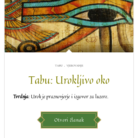
.
TABU
VJEROVANJE
Tabu: Urokljivo oko
Tvrdnja
: Urok je praznovjerje i izgovor za luzere.
Otvori članak