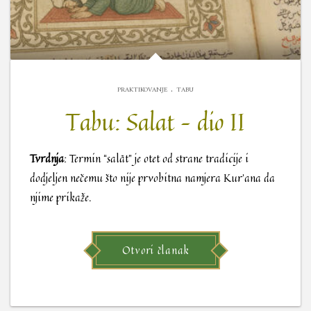
.
PRAKTIKOVANJE
TABU
Tabu: Salat – dio II
Tvrdnja
: Termin “salãt” je otet od strane tradicije i
dodjeljen nečemu što nije prvobitna namjera Kur’ana da
njime prikaže.
Otvori članak