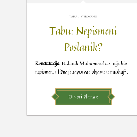
.
TABU
VJEROVANJE
Tabu: Nepismeni
Poslanik?
Konstatacija
: Poslanik Muhammed a.s. nije bio
nepismen, i lično je zapisivao objavu u mushaf*.
Otvori članak