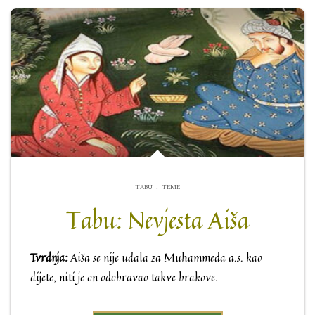
.
TABU
TEME
Tabu: Nevjesta Aiša
Tvrdnja:
Aiša se nije udala za Muhammeda a.s. kao
dijete, niti je on odobravao takve brakove.