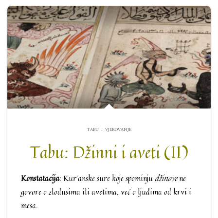
.
TABU
VJEROVANJE
Tabu: Džinni i aveti (II)
Konstatacija
: Kur’anske sure koje spominju
džinove
ne
govore o zlodusima ili avetima, već o ljudima od krvi i
mesa.