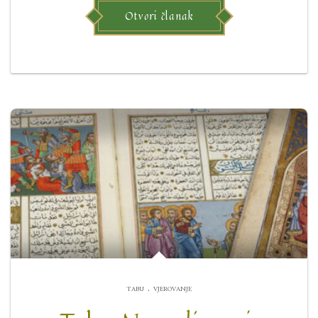
Otvori članak
.
TABU
VJEROVANJE