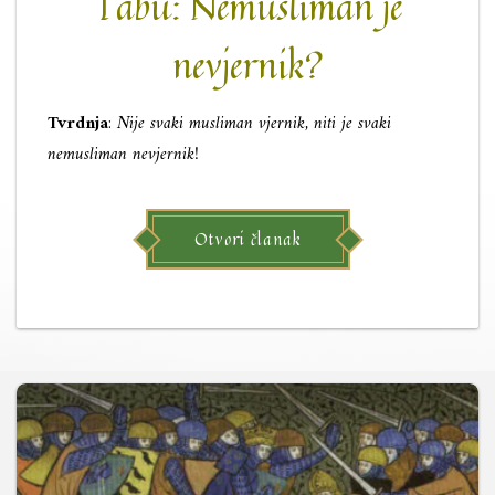
Tabu: Nemusliman je
nevjernik?
Tvrdnja
:
Nije svaki musliman vjernik, niti je svaki
nemusliman nevjernik!
Otvori članak