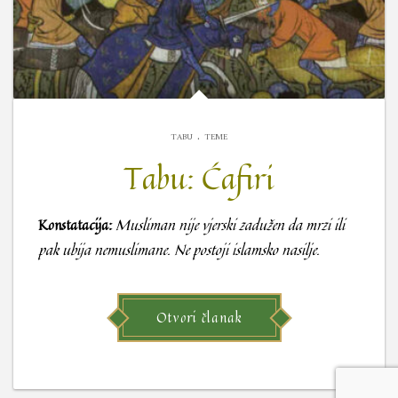
.
TABU
TEME
Tabu: Ćafiri
Konstatacija:
Musliman nije vjerski zadužen da mrzi ili
pak ubija nemuslimane. Ne postoji islamsko nasilje.
Otvori članak