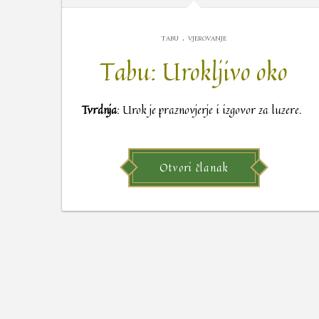
.
TABU
VJEROVANJE
Tabu: Urokljivo oko
Tvrdnja
: Urok je praznovjerje i izgovor za luzere.
Otvori članak