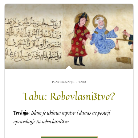
.
PRAKTIKOVANJE
TABU
Tabu: Robovlasništvo?
Tvrdnja
:
Islam je ukinuo ropstvo i danas ne postoji
opravdanje za robovlasništvo.