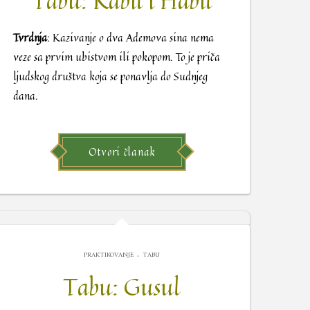
Tabu: Kâbîl i Hâbîl
Tvrdnja
: Kazivanje o dva Ademova sina nema
veze sa prvim ubistvom ili pokopom. To je priča
ljudskog društva koja se ponavlja do Sudnjeg
dana.
Otvori članak
.
PRAKTIKOVANJE
TABU
Tabu: Gusul