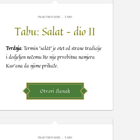
.
PRAKTIKOVANJE
TABU
Tabu: Salat – dio II
Tvrdnja
: Termin “salãt” je otet od strane tradicije
i dodjeljen nečemu što nije prvobitna namjera
Kur’ana da njime prikaže.
Otvori članak
.
PRAKTIKOVANJE
TABU