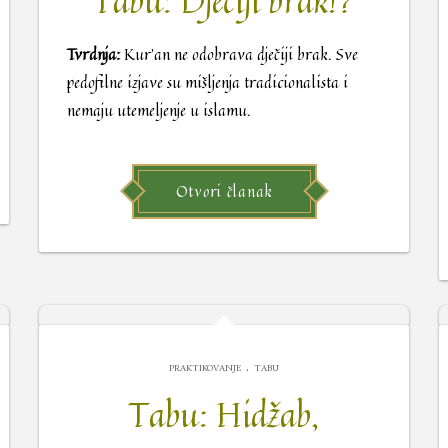
Tabu: Dječiji brak!?
Tvrdnja:
Kur’an ne odobrava dječiji brak. Sve
pedofilne izjave su mišljenja tradicionalista i
nemaju utemeljenje u islamu.
Otvori članak
.
PRAKTIKOVANJE
TABU
Tabu: Hidžab,