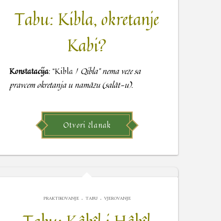
Tabu: Kibla, okretanje
Kabi?
Konstatacija
: “Kibla /
Qibla” nema veze sa
pravcem okretanja u namãzu (salãt-u).
Otvori članak
.
.
PRAKTIKOVANJE
TABU
VJEROVANJE