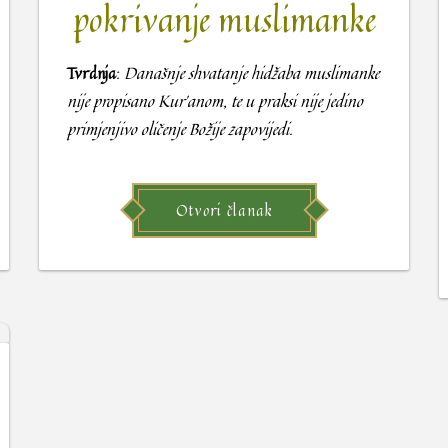
pokrivanje muslimanke
Tvrdnja
:
Današnje shvatanje hidžaba muslimanke
nije propisano Kur’anom, te u praksi nije jedino
primjenjivo oličenje Božije zapovijedi.
Otvori članak