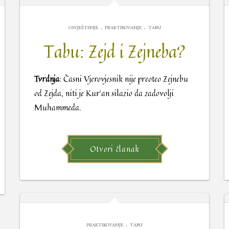
.
.
OSVJEŠTENJE
PRAKTIKOVANJE
TABU
Tabu: Zejd i Zejneba?
Tvrdnja
: Časni Vjerovjesnik nije preoteo Zejnebu
od Zejda, niti je Kur’an silazio da zadovolji
Muhammeda.
Otvori članak
.
PRAKTIKOVANJE
TABU