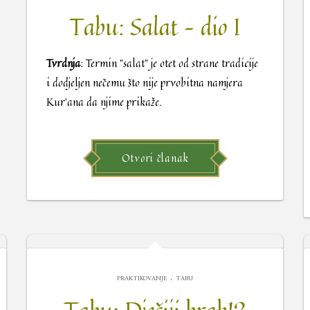
Tabu: Salat – dio I
Tvrdnja
: Termin “salat” je otet od strane tradicije
i dodjeljen nečemu što nije prvobitna namjera
Kur’ana da njime prikaže.
Otvori članak
.
PRAKTIKOVANJE
TABU