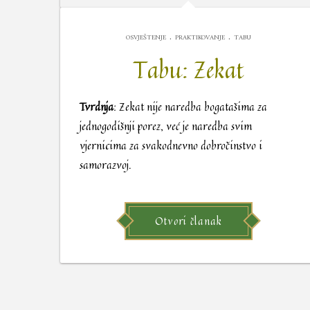
.
.
OSVJEŠTENJE
PRAKTIKOVANJE
TABU
Tabu: Zekat
Tvrdnja
: Zekat nije naredba bogatašima za
jednogodišnji porez, već je naredba svim
vjernicima za svakodnevno dobročinstvo i
samorazvoj.
Otvori članak