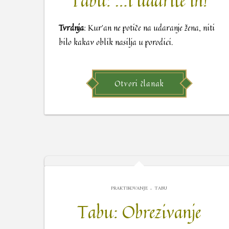
Tabu: …i udarite ih!
Tvrdnja
: Kur’an ne potiče na udaranje žena, niti
bilo kakav oblik nasilja u porodici.
Otvori članak
.
PRAKTIKOVANJE
TABU
Tabu: Obrezivanje