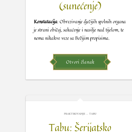
(sunećenje)
Konstatacija
: Obrezivanje dječijih spolnih organa
je strani običaj, sakaćenje i nasilje nad tijelom, te
nema nikakve veze sa Božijim propisima.
Otvori članak
.
PRAKTIKOVANJE
TABU
Tabu: Šerijatsko