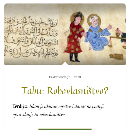
.
PRAKTIKOVANJE
TABU
Tabu: Robovlasništvo?
Tvrdnja
:
Islam je ukinuo ropstvo i danas ne postoji
opravdanje za robovlasništvo.