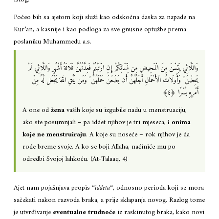
Počeo bih sa ajetom koji služi kao odskočna daska za napade na
Kur’an, a kasnije i kao podloga za sve gnusne optužbe prema
poslaniku Muhammedu a.s.
وَاللَّائِي يَئِسْنَ مِنَ الْمَحِيضِ مِن نِّسَائِكُمْ إِنِ ارْتَبْتُمْ فَعِدَّتُهُنَّ ثَلَاثَةُ أَشْهُرٍ وَاللَّائِي لَمْ
يَحِضْنَ ۚ وَأُولَاتُ الْأَحْمَالِ أَجَلُهُنَّ أَن يَضَعْنَ حَمْلَهُنَّ ۚ وَمَن يَتَّقِ اللَّهَ يَجْعَل لَّهُ مِنْ
أَمْرِهِ يُسْرًا ‎﴿٤﴾‏
A one od
žena
vaših koje su izgubile nadu u menstruaciju,
ako ste posumnjali – pa iddet njihov je tri mjeseca,
i onima
koje ne menstruiraju
. A koje su noseće – rok njihov je da
rode breme svoje. A ko se boji Allaha, naćiniće mu po
odredbi Svojoj lahkoću. (At-Talaaq, 4)
Ajet nam pojašnjava propis “
iddeta
“, odnosno perioda koji se mora
sačekati nakon razvoda braka, a prije sklapanja novog. Razlog tome
je utvrđivanje
eventualne trudnoće
iz raskinutog braka, kako novi