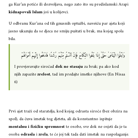
ga Kur’an potiče ili dozvoljava, nego zato što su predislamski Arapi
kidnapovali Islam
još u kolijevci.
U odbranu Kur’ana od tih gnusnih optužbi, navešću par ajeta koji
jasno ukazuju da se djeca ne smiju puštati u brak, ma kojeg spola
bila.
وَابْتَلُوا الْيَتَامَىٰ حَتَّىٰ إِذَا بَلَغُوا النِّكَاحَ فَإِنْ آنَسْتُم مِّنْهُمْ رُشْدًا فَادْفَعُوا إِلَيْهِمْ أَمْوَالَهُمْ
I provjeravajte siročad
dok ne stasaju
za brak; pa ako kod
njih zapazite
zrelost
, tad im predajte imetke njihove (En Nisaa
6)
Prvi ajet traži od staratelja, kod kojeg odrasta siroče (bez obzira na
spol), da čuva imetak tog djeteta, ali da konstantno ispituje
mentalnu i fizičku spremnost
te osobe, sve dok ne osjeti da je ta
osoba
odrasla
i
zrela
, te će joj tek tada dati imetak na raspolaganje.