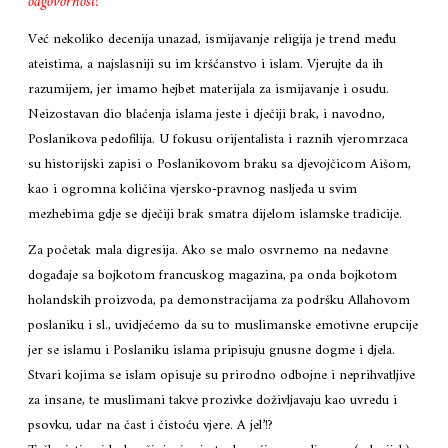
odgovornost!
Već nekoliko decenija unazad, ismijavanje religija je trend među
ateistima, a najslasniji su im kršćanstvo i islam. Vjerujte da ih
razumijem, jer imamo hejbet materijala za ismijavanje i osudu.
Neizostavan dio blaćenja islama jeste i dječiji brak, i navodno,
Poslanikova pedofilija. U fokusu orijentalista i raznih vjeromrzaca
su historijski zapisi o Poslanikovom braku sa djevojčicom Aišom,
kao i ogromna količina vjersko-pravnog nasljeđa u svim
mezhebima gdje se dječiji brak smatra dijelom islamske tradicije.
Za početak mala digresija. Ako se malo osvrnemo na nedavne
događaje sa bojkotom francuskog magazina, pa onda bojkotom
holandskih proizvoda, pa demonstracijama za podršku Allahovom
poslaniku i sl., uvidjećemo da su to muslimanske emotivne erupcije
jer se islamu i Poslaniku islama pripisuju gnusne dogme i djela.
Stvari kojima se islam opisuje su prirodno odbojne i neprihvatljive
za insane, te muslimani takve prozivke doživljavaju kao uvredu i
psovku, udar na čast i čistoću vjere. A jel’!?