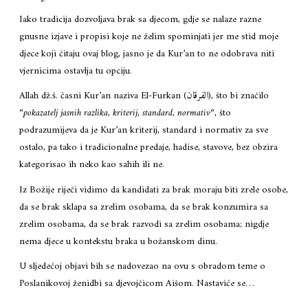
Iako tradicija dozvoljava brak sa djecom, gdje se nalaze razne
gnusne izjave i propisi koje ne želim spominjati jer me stid moje
djece koji čitaju ovaj blog, jasno je da Kur’an to ne odobrava niti
vjernicima ostavlja tu opciju.
Allah dž.š. časni Kur’an naziva El-Furkan (الفرقان), što bi značilo
“
pokazatelj jasnih razlika, kriterij, standard, normativ
“, što
podrazumijeva da je Kur’an kriterij, standard i normativ za sve
ostalo, pa tako i tradicionalne predaje, hadise, stavove, bez obzira
kategorisao ih neko kao sahih ili ne.
Iz Božije riječi vidimo da kandidati za brak moraju biti zrele osobe,
da se brak sklapa sa zrelim osobama, da se brak konzumira sa
zrelim osobama, da se brak razvodi sa zrelim osobama; nigdje
nema djece u kontekstu braka u božanskom dinu.
U sljedećoj objavi bih se nadovezao na ovu s obradom teme o
Poslanikovoj ženidbi sa djevojčicom Aišom. Nastaviće se…