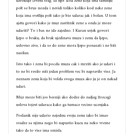
uzrokuje crveni trag. Ili npr. kod zene koja ima tamniju
polt se brus nozda i nevidi toliko koliko kod neke zene
koja ima svetliju polt iako je bio udarac jak i bolan. U tom
ajetu govori kako je muz zastitnik zene a onda je moze
udariti? To i bas ne ide zajedno. I Kuran uvjek govori
ljepo o braku, da brak ujedinava muza i zenu da ljepo,
uslovno zive, i da se do zene mora ljepo ponasati i ne biti
nasilan.
Isto tako i zena bi pocela muza cak i mrziti ako je udari i
to ne bi resilo niti jedan problem vec bi napravilo vise. Ja
neznam zenu koja bi volela svoga muza ako ju je on nekad
udari.
Muz moze biti jos besniji ako dodze do zadjeg (treceg)
uslova tojest udaraca kako ga tumace vecino ucenjaka.
Poslanik nije udario nejednu svoju zenu iako bi imao
svadze sa njima nego bi napustio kucu na neko vreme
tako da to vise ima smisla.