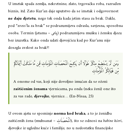
U imetak spada zemlja, nekretnine, zlato, trgovačka roba, razrađen
biznis, itd. Zato Kur’an daje uputstvo da se imetak i odgovornost
ne daju djetetu
, nego tek onda kada jetim stasa za brak. Dakle,
pod “zreo/la za brak” se podrazumijeva odrasla, savjesna, sposobna
osoba. Termin (jetama – يتامى) podrazumijeva mušku i žensku djecu
bez izuzetka. Kako onda udati djevojčicu kad po Kur’anu nije
dosegla zrelost za brak?!
وَمَن لَّمْ يَسْتَطِعْ مِنكُمْ طَوْلًا أَن يَنكِحَ الْمُحْصَنَاتِ الْمُؤْمِنَاتِ فَمِن مَّا مَلَكَتْ أَيْمَانُكُم
مِّن فَتَيَاتِكُمُ الْمُؤْمِنَاتِ
A onome od vas, koji nije dovoljno imućan da se oženi
zaštićenim ženama
vjernicama, pa onda (neka ženi) one što
za vas rade,
djevojke
, vjernice… (En-Nisaa, 25)
U ovom ajetu se spominje
norma kod braka
, a to je ženidba
zaštićenih žena (muhsanat – الْمُحْصَنَاتِ), što se odnosi na
babine kćeri
,
djevojke iz ugledne kuće i familije, no u nedostatku financijske