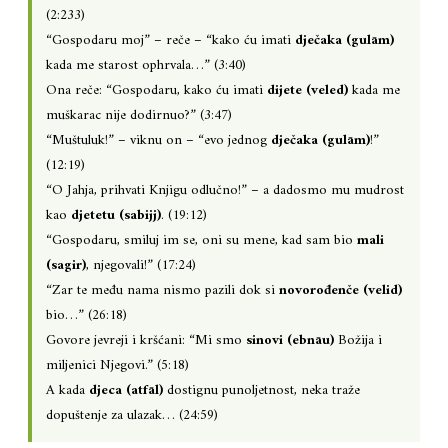
(2:233)
“Gospodaru moj” – reče – “kako ću imati
dječaka (gulām)
kada me starost ophrvala…” (3:40)
Ona reče: “Gospodaru, kako ću imati
dijete (veled)
kada me
muškarac nije dodirnuo?” (3:47)
“Muštuluk!” – viknu on – “evo jednog
dječaka (gulām)
!”
(12:19)
“O Jahja, prihvati Knjigu odlučno!” – a dadosmo mu mudrost
kao
djetetu (sabijj)
. (19:12)
“Gospodaru, smiluj im se, oni su mene, kad sam bio
mali
(sagir)
, njegovali!” (17:24)
“Zar te među nama nismo pazili dok si
novorođenče (velid)
bio…” (26:18)
Govore jevreji i kršćani: “Mi smo
sinovi (ebnāu)
Božija i
miljenici Njegovi.” (5:18)
A kada
djeca (atfāl)
dostignu punoljetnost, neka traže
dopuštenje za ulazak… (24:59)