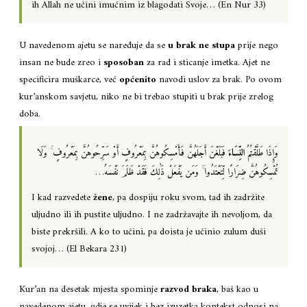
ih Allah ne učini imućnim iz blagodati Svoje… (En Nur 33)
U navedenom ajetu se naređuje da se
u brak ne stupa
prije nego
insan ne bude zreo i
sposoban
za rad i sticanje imetka. Ajet ne
specificira muškarce, već
općenito
navodi uslov za brak. Po ovom
kur’anskom savjetu, niko ne bi trebao stupiti u brak prije zrelog
doba.
ۚ
وَإِذَا طَلَّقْتُمُ
النِّسَاءَ
فَبَلَغْنَ أَجَلَهُنَّ فَأَمْسِكُوهُنَّ بِمَعْرُوفٍ أَوْ سَرِّحُوهُنَّ بِمَعْرُوفٍ
وَلَا
ۚ
تُمْسِكُوهُنَّ ضِرَارًا لِّتَعْتَدُوا
وَمَن يَفْعَلْ ذَٰلِكَ فَقَدْ ظَلَمَ نَفْسَهُ…
I kad razvedete
žene
, pa dospiju roku svom, tad ih zadržite
uljudno ili ih pustite uljudno. I ne zadržavajte ih nevoljom, da
biste prekršili. A ko to učini, pa doista je učinio zulum duši
svojoj… (El Bekara 231)
Kur’an na desetak mjesta spominje
razvod braka
, baš kao u
navedenom ajetu, gdje se uvijek i bez izuzetka kontekst odnosi na