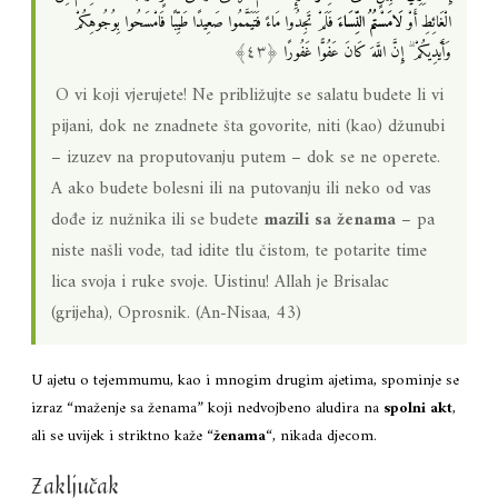
الْغَائِطِ أَوْ
لَامَسْتُمُ النِّسَاءَ
فَلَمْ تَجِدُوا مَاءً فَتَيَمَّمُوا صَعِيدًا طَيِّبًا فَامْسَحُوا بِوُجُوهِكُمْ
ۗ
وَأَيْدِيكُمْ
إِنَّ اللَّهَ كَانَ عَفُوًّا غَفُورًا
O vi koji vjerujete! Ne približujte se salatu budete li vi
pijani, dok ne znadnete šta govorite, niti (kao) džunubi
– izuzev na proputovanju putem – dok se ne operete.
A ako budete bolesni ili na putovanju ili neko od vas
dođe iz nužnika ili se budete
mazili sa ženama
– pa
niste našli vode, tad idite tlu čistom, te potarite time
lica svoja i ruke svoje. Uistinu! Allah je Brisalac
(grijeha), Oprosnik.
(An-Nisaa, 43)
U ajetu o tejemmumu, kao i mnogim drugim ajetima, spominje se
izraz “maženje sa ženama” koji nedvojbeno aludira na
spolni akt
,
ali se uvijek i striktno kaže “
ženama
“, nikada djecom.
Zaključak