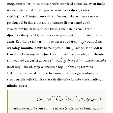
mogućnosti (jer im se mora pružiti standard života kakav su imale
u svojoj porodici), dozvoljava se ženidba sa
djevojkama
sluškinjama. Primjećujemo da Kur’an nudi alternativu za nevjestu
po skupoći braka, a nikako po uzrastu ili starosnoj dobi!
Bilo iz familije ili iz radničke klase, žena ostaje žena. Termin
djevojke
(fetejat-فَتَيَات) se odnosi na
punoljetnu
i
odraslu
mladu
ženu. Kao što se isti termin u
muškom
rodu (feta – فتى) odnosi na
stasalog
momka
, a nikako na dijete. U suri Jusuf se jasno vidi iz
konteksta kazivanja da je Jusuf a.s. bio već zreo mladić, a mahaluše
su njegovoj gazdarici govorile “…تُرَاوِدُ فَتَاهَا عَن نَّفْسِهِ – …
zavodi momka
(feta) svog
“, što objašnjava značenje tog kur’anskog termina.
Dakle, u gore navedenom ajetu samo su dva moguća izbora za
suprugu;
djevojka
iz više klase ili
djevojka
iz niže klase društva, a
nikako dijete
.
وَلْيَسْتَعْفِفِ الَّذِينَ لَا يَجِدُونَ نِكَاحًا حَتَّىٰ يُغْنِيَهُمُ اللَّهُ مِن فَضْلِهِ ۗ
I neka se suzdrže oni koji ne nalaze (sredstva) za ženidbu, dok