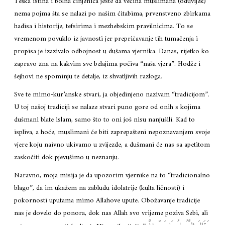
Teška istina i bolna činjenica jeste da većina muslimana (oduvijek)
nema pojma šta se nalazi po našim ćitabima, prvenstveno zbirkama
hadisa i historije, tefsirima i mezhebskim pravilnicima. To se
vremenom povuklo iz javnosti jer prepričavanje tih tumačenja i
propisa je izazivalo odbojnost u dušama vjernika. Danas, rijetko ko
zapravo zna na kakvim sve belajima počiva “naša vjera”. Hodže i
šejhovi ne spominju te detalje, iz shvatljivih razloga.
Sve te mimo-kur’anske stvari, ja objedinjeno nazivam “tradicijom”.
U toj našoj tradiciji se nalaze stvari puno gore od onih s kojima
dušmani blate islam, samo što to oni još nisu nanjušili. Kad to
ispliva, a hoće, muslimani će biti zaprepašteni nepoznavanjem svoje
vjere koju naivno ukivamo u zvijezde, a dušmani će nas sa apetitom
zaskočiti dok pjevušimo u neznanju.
Naravno, moja misija je da upozorim vjernike na to “tradicionalno
blago”, da im ukažem na zabludu idolatrije (kulta ličnosti) i
pokornosti uputama mimo Allahove upute. Obožavanje tradicije
nas je dovelo do ponora, dok nas Allah svo vrijeme poziva Sebi, ali