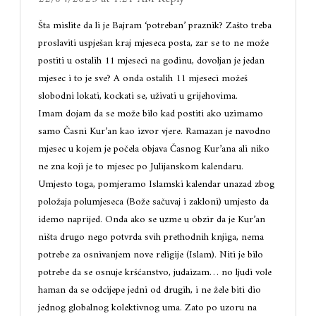
Šta mislite da li je Bajram ‘potreban’ praznik? Zašto treba
proslaviti uspješan kraj mjeseca posta, zar se to ne može
postiti u ostalih 11 mjeseci na godinu, dovoljan je jedan
mjesec i to je sve? A onda ostalih 11 mjeseci možeš
slobodni lokati, kockati se, uživati u grijehovima.
Imam dojam da se može bilo kad postiti ako uzimamo
samo Časni Kur’an kao izvor vjere. Ramazan je navodno
mjesec u kojem je počela objava Časnog Kur’ana ali niko
ne zna koji je to mjesec po Julijanskom kalendaru.
Umjesto toga, pomjeramo Islamski kalendar unazad zbog
položaja polumjeseca (Bože sačuvaj i zakloni) umjesto da
idemo naprijed. Onda ako se uzme u obzir da je Kur’an
ništa drugo nego potvrda svih prethodnih knjiga, nema
potrebe za osnivanjem nove religije (Islam). Niti je bilo
potrebe da se osnuje kršćanstvo, judaizam… no ljudi vole
haman da se odcijepe jedni od drugih, i ne žele biti dio
jednog globalnog kolektivnog uma. Zato po uzoru na