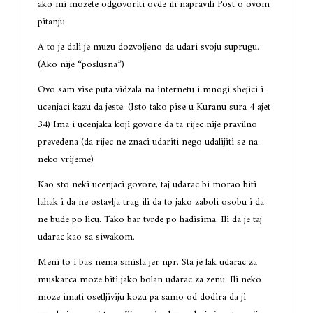
ako mi mozete odgovoriti ovde ili napravili Post o ovom
pitanju.
A to je dali je muzu dozvoljeno da udari svoju suprugu.
(Ako nije “poslusna”)
Ovo sam vise puta vidzala na internetu i mnogi shejici i
ucenjaci kazu da jeste. (Isto tako pise u Kuranu sura 4 ajet
34) Ima i ucenjaka koji govore da ta rijec nije pravilno
prevedena (da rijec ne znaci udariti nego udalijiti se na
neko vrijeme)
Kao sto neki ucenjaci govore, taj udarac bi morao biti
lahak i da ne ostavlja trag ili da to jako zaboli osobu i da
ne bude po licu. Tako bar tvrde po hadisima. Ili da je taj
udarac kao sa siwakom.
Meni to i bas nema smisla jer npr. Sta je lak udarac za
muskarca moze biti jako bolan udarac za zenu. Ili neko
moze imati osetljiviju kozu pa samo od dodira da ji