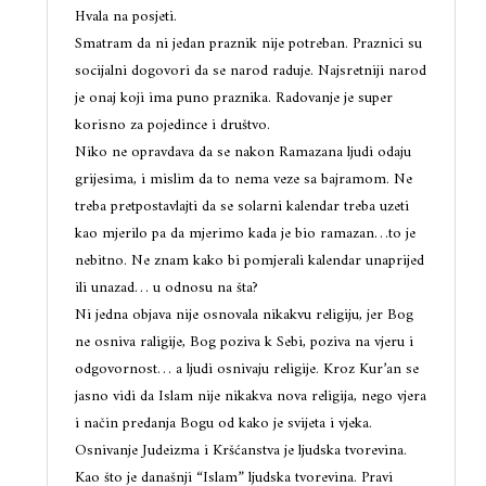
Hvala na posjeti.
Smatram da ni jedan praznik nije potreban. Praznici su
socijalni dogovori da se narod raduje. Najsretniji narod
je onaj koji ima puno praznika. Radovanje je super
korisno za pojedince i društvo.
Niko ne opravdava da se nakon Ramazana ljudi odaju
grijesima, i mislim da to nema veze sa bajramom. Ne
treba pretpostavlajti da se solarni kalendar treba uzeti
kao mjerilo pa da mjerimo kada je bio ramazan…to je
nebitno. Ne znam kako bi pomjerali kalendar unaprijed
ili unazad… u odnosu na šta?
Ni jedna objava nije osnovala nikakvu religiju, jer Bog
ne osniva raligije, Bog poziva k Sebi, poziva na vjeru i
odgovornost… a ljudi osnivaju religije. Kroz Kur’an se
jasno vidi da Islam nije nikakva nova religija, nego vjera
i način predanja Bogu od kako je svijeta i vjeka.
Osnivanje Judeizma i Kršćanstva je ljudska tvorevina.
Kao što je današnji “Islam” ljudska tvorevina. Pravi