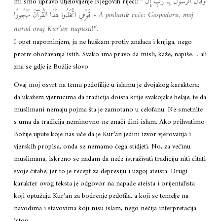
وَقَالَ الرَّسُولُ يَا رَبِّ إِنَّ
mi smo upravo utjelovljenje Njegovih riječi: ”
قَوْمِي اتَّخَذُوا هَٰذَا الْقُرْآنَ مَهْجُورًا
‎-
A poslanik reče: Gospodaru, moj
narod ovaj Kur’an napusti!
“
.
I opet napominjem, ja ne huškam protiv znalaca i knjiga, nego
protiv obožavanja istih. Svako ima pravo da misli, kaže, napiše… ali
zna se gdje je Božije slovo.
Ovaj moj osvrt na temu pedofilije u islamu je dvojakog karaktera;
da ukažem vjernicima da tradicija doista krije svakojake belaje, te da
muslimani nemaju pojma šta je zamotano u celofanu. Ne smetnite
s uma da tradicija neminovno ne znači dini islam. Ako prihvatimo
Božije upute koje nas uče da je Kur’an jedini izvor vjerovanja i
vjerskih propisa, onda se nemamo čega stidjeti. No, za većinu
muslimana, iskreno se nadam da neće istraživati tradiciju niti čitati
svoje ćitabe, jer to je recept za depresiju i uzgoj ateista. Drugi
karakter ovog teksta je odgovor na napade ateista i orijentalista
koji optužuju Kur’an za bodrenje pedofila, a koji se temelje na
navodima i stavovima koji nisu islam, nego nečija interpretacija
istog.