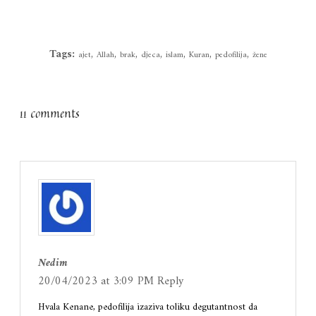
Tags:
,
,
,
,
,
,
,
ajet
Allah
brak
djeca
islam
Kuran
pedofilija
žene
11 comments
Nedim
20/04/2023 at 3:09 PM
Reply
Hvala Kenane, pedofilija izaziva toliku degutantnost da