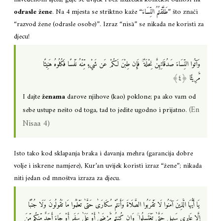
odrasle žene
. Na 4 mjesta se striktno kaže “طَلَّقْتُمُ النِّسَاءَ” što znači
“razvod žene (odrasle osobe)”. Izraz “nisā” se nikada ne koristi za
djecu!
ۚ
وَآتُوا النِّسَاءَ صَدُقَاتِهِنَّ نِحْلَةً
فَإِن طِبْنَ لَكُمْ عَن شَيْءٍ مِّنْهُ نَفْسًا فَكُلُوهُ هَنِيئًا
مَّرِيئًا
I dajte
ženama
darove njihove (kao) poklone; pa ako vam od
(En
sebe ustupe nešto od toga, tad to jedite ugodno i prijatno.
Nisaa 4)
Isto tako kod sklapanja braka i davanja mehra (garancija dobre
volje i iskrene namjere), Kur’an uvijek koristi izraz “žene”; nikada
niti jedan od mnoštva izraza za djecu.
يَا أَيُّهَا الَّذِينَ آمَنُوا لَا تَقْرَبُوا الصَّلَاةَ وَأَنتُمْ سُكَارَىٰ حَتَّىٰ تَعْلَمُوا مَا تَقُولُونَ وَلَا جُنُبًا
ۚ
إِلَّا عَابِرِي سَبِيلٍ حَتَّىٰ تَغْتَسِلُوا
وَإِن كُنتُم مَّرْضَىٰ أَوْ عَلَىٰ سَفَرٍ أَوْ جَاءَ أَحَدٌ مِّنكُم مِّنَ