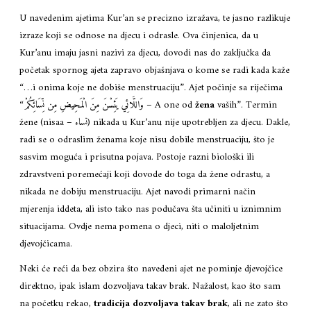
U navedenim ajetima Kur’an se precizno izražava, te jasno razlikuje
izraze koji se odnose na djecu i odrasle. Ova činjenica, da u
Kur’anu imaju jasni nazivi za djecu, dovodi nas do zaključka da
početak spornog ajeta zapravo objašnjava o kome se radi kada kaže
“…i onima koje ne dobiše menstruaciju”. Ajet počinje sa riječima
“وَاللَّائِي يَئِسْنَ مِنَ الْمَحِيضِ مِن نِّسَائِكُمْ – A one od
žena
vaših”. Termin
žene (nisaa – نساء) nikada u Kur’anu nije upotrebljen za djecu. Dakle,
radi se o odraslim ženama koje nisu dobile menstruaciju, što je
sasvim moguća i prisutna pojava. Postoje razni biološki ili
zdravstveni poremećaji koji dovode do toga da žene odrastu, a
nikada ne dobiju menstruaciju. Ajet navodi primarni način
mjerenja iddeta, ali isto tako nas podučava šta učiniti u iznimnim
situacijama. Ovdje nema pomena o djeci, niti o maloljetnim
djevojčicama.
Neki će reći da bez obzira što navedeni ajet ne pominje djevojčice
direktno, ipak islam dozvoljava takav brak. Nažalost, kao što sam
na početku rekao,
tradicija dozvoljava takav brak
, ali ne zato što