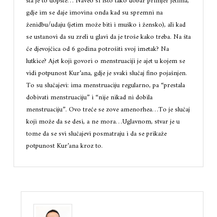
šta je to uopšte… Naveo si isto tako dobar primjer jetima,
gdje im se daje imovina onda kad su spremni na
ženidbu/udaju (jetim može biti i muško i žensko), ali kad
se ustanovi da su zreli u glavi da je troše kako treba. Na šta
će djevojčica od 6 godina potrošiti svoj imetak? Na
lutkice? Ajet koji govori o menstruaciji je ajet u kojem se
vidi potpunost Kur’ana, gdje je svaki slučaj fino pojašnjen.
To su slučajevi: ima menstruaciju regularno, pa “prestala
dobivati menstruaciju” i “nije nikad ni dobila
menstruaciju”. Ovo treće se zove amenorhea…To je slučaj
koji može da se desi, a ne mora…Uglavnom, stvar je u
tome da se svi slučajevi posmatraju i da se prikaže
potpunost Kur’ana kroz to.