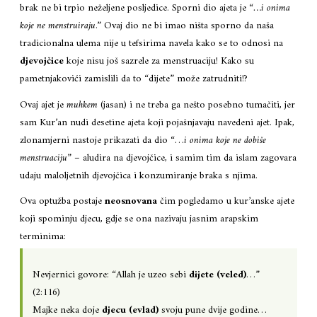
brak ne bi trpio neželjene posljedice. Sporni dio ajeta je “
…i onima
koje ne menstruiraju
.” Ovaj dio ne bi imao ništa sporno da naša
tradicionalna ulema nije u tefsirima navela kako se to odnosi na
djevojčice
koje nisu još sazrele za menstruaciju! Kako su
pametnjakovići zamislili da to “dijete” može zatrudniti!?
Ovaj ajet je
muhkem
(jasan) i ne treba ga nešto posebno tumačiti, jer
sam Kur’an nudi desetine ajeta koji pojašnjavaju navedeni ajet. Ipak,
zlonamjerni nastoje prikazati da dio “…
i onima koje ne dobiše
menstruaciju
” – aludira na djevojčice, i samim tim da islam zagovara
udaju maloljetnih djevojčica i konzumiranje braka s njima.
Ova optužba postaje
neosnovana
čim pogledamo u kur’anske ajete
koji spominju djecu, gdje se ona nazivaju jasnim arapskim
terminima:
Nevjernici govore: “Allah je uzeo sebi
dijete (veled)
…”
(2:116)
Majke neka doje
djecu (evlād)
svoju pune dvije godine…