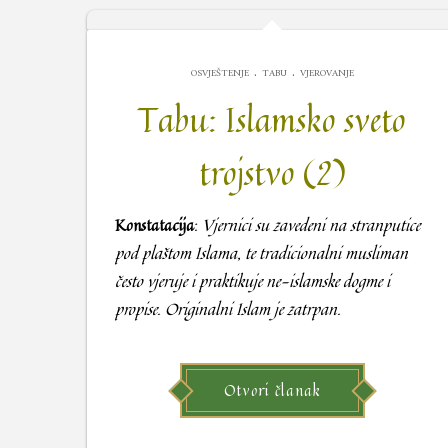
.
.
OSVJEŠTENJE
TABU
VJEROVANJE
Tabu: Islamsko sveto
trojstvo (2)
Konstatacija
:
Vjernici su zavedeni na stranputice
pod plaštom Islama, te tradicionalni musliman
često vjeruje i praktikuje ne-islamske dogme i
propise. Originalni Islam je zatrpan.
Otvori članak