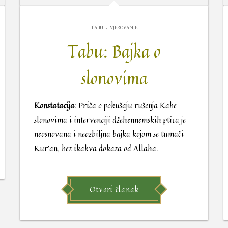
.
TABU
VJEROVANJE
Tabu: Bajka o
slonovima
Konstatacija
: Priča o pokušaju rušenja Kabe
slonovima i intervenciji džehennemskih ptica je
neosnovana i neozbiljna bajka kojom se tumači
Kur’an, bez ikakva dokaza od Allaha.
Otvori članak