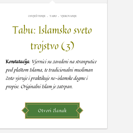
.
.
OSVJEŠTENJE
TABU
VJEROVANJE
Tabu: Islamsko sveto
trojstvo (3)
Konstatacija
:
Vjernici su zavedeni na stranputice
pod plaštom Islama, te tradicionalni musliman
često vjeruje i praktikuje ne-islamske dogme i
propise. Originalni Islam je zatrpan.
Otvori članak