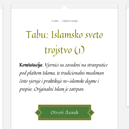
.
TABU
VJEROVANJE
Tabu: Islamsko sveto
trojstvo (1)
Konstatacija
:
Vjernici su zavedeni na stranputice
pod plaštom Islama, te tradicionalni musliman
često vjeruje i praktikuje ne-islamske dogme i
propise. Originalni Islam je zatrpan.
Otvori članak