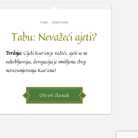
.
TABU
VJEROVANJE
Tabu: Nevažeći ajeti?
Tvrdnja:
Cijeli Kur’an je važeći, ajeti se ne
sukobljavaju, derogacija je smišljena zbog
nerazumjevanja Kur’ana!
Otvori članak