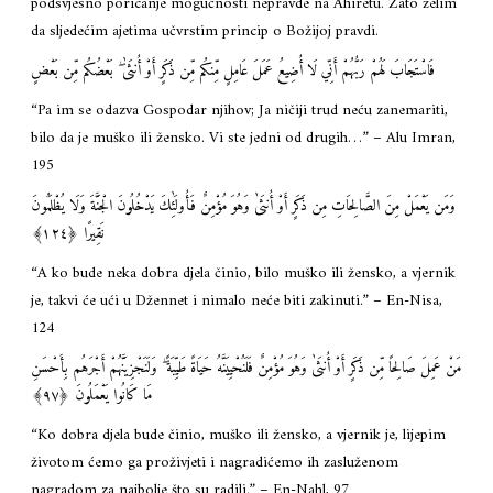
podsvjesno poricanje mogućnosti nepravde na Ahiretu. Zato želim
da sljedećim ajetima učvrstim princip o Božijoj pravdi.
فَاسْتَجَابَ لَهُمْ رَبُّهُمْ أَنِّي لَا أُضِيعُ عَمَلَ عَامِلٍ مِّنكُم مِّن ذَكَرٍ أَوْ أُنثَىٰ ۖ بَعْضُكُم مِّن بَعْضٍ
“Pa im se odazva Gospodar njihov; Ja ničiji trud neću zanemariti,
bilo da je muško ili žensko. Vi ste jedni od drugih…” – Alu Imran,
195
وَمَن يَعْمَلْ مِنَ الصَّالِحَاتِ مِن ذَكَرٍ أَوْ أُنثَىٰ وَهُوَ مُؤْمِنٌ فَأُولَٰئِكَ يَدْخُلُونَ الْجَنَّةَ وَلَا يُظْلَمُونَ
نَقِيرًا ‎﴿١٢٤﴾‏
“A ko bude neka dobra djela činio, bilo muško ili žensko, a vjernik
je, takvi će ući u Džennet i nimalo neće biti zakinuti.” – En-Nisa,
124
مَنْ عَمِلَ صَالِحًا مِّن ذَكَرٍ أَوْ أُنثَىٰ وَهُوَ مُؤْمِنٌ فَلَنُحْيِيَنَّهُ حَيَاةً طَيِّبَةً ۖ وَلَنَجْزِيَنَّهُمْ أَجْرَهُم بِأَحْسَنِ
مَا كَانُوا يَعْمَلُونَ ‎﴿٩٧﴾‏
“Ko dobra djela bude činio, muško ili žensko, a vjernik je, lijepim
životom ćemo ga proživjeti i nagradićemo ih zasluženom
nagradom za najbolje što su radili.” – En-Nahl, 97