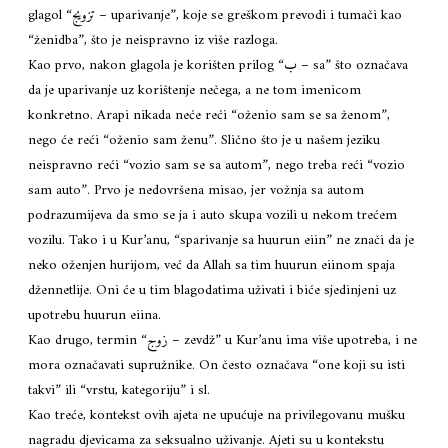
glagol “تزويج – uparivanje”, koje se greškom prevodi i tumači kao
“ženidba”, što je neispravno iz više razloga.
Kao prvo, nakon glagola je korišten prilog “ب – sa” što označava
da je uparivanje uz korištenje nečega, a ne tom imenicom
konkretno. Arapi nikada neće reći “oženio sam se sa ženom”,
nego će reći “oženio sam ženu”. Slično što je u našem jeziku
neispravno reći “vozio sam se sa autom”, nego treba reći “vozio
sam auto”. Prvo je nedovršena misao, jer vožnja sa autom
podrazumijeva da smo se ja i auto skupa vozili u nekom trećem
vozilu. Tako i u Kur’anu, “sparivanje sa huurun eiin” ne znači da je
neko oženjen hurijom, već da Allah sa tim huurun eiinom spaja
džennetlije. Oni će u tim blagodatima uživati i biće sjedinjeni uz
upotrebu huurun eiina.
Kao drugo, termin “زوج – zevdž” u Kur’anu ima više upotreba, i ne
mora označavati supružnike. On često označava “one koji su isti
takvi” ili “vrstu, kategoriju” i sl.
Kao treće, kontekst ovih ajeta ne upućuje na privilegovanu mušku
nagradu djevicama za seksualno uživanje. Ajeti su u kontekstu