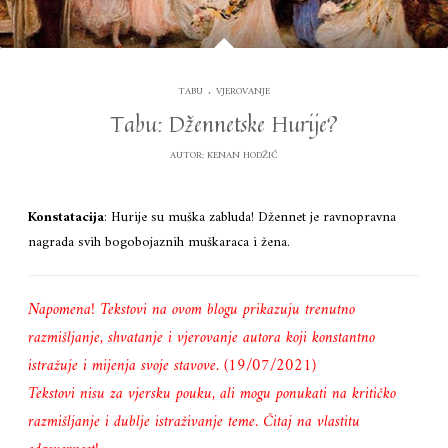
.
TABU
VJEROVANJE
Tabu: Džennetske Hurije?
AUTOR:
KENAN HODŽIĆ
Konstatacija
: Hurije su muška zabluda! Džennet je ravnopravna
nagrada svih bogobojaznih muškaraca i žena.
Napomena! Tekstovi na ovom blogu prikazuju trenutno
razmišljanje, shvatanje i vjerovanje autora koji konstantno
istražuje i mijenja svoje stavove. (19/07/2021)
Tekstovi nisu za vjersku pouku, ali mogu ponukati na kritičko
razmišljanje i dublje istraživanje teme. Čitaj na vlastitu