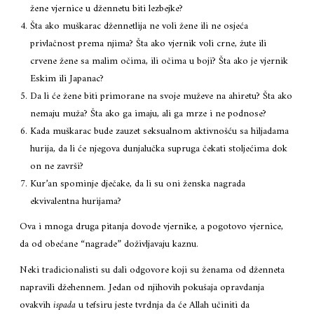
žene vjernice u džennetu biti lezbejke?
Šta ako muškarac džennetlija ne voli žene ili ne osjeća
privlačnost prema njima? Šta ako vjernik voli crne, žute ili
crvene žene sa malim očima, ili očima u boji? Šta ako je vjernik
Eskim ili Japanac?
Da li će žene biti primorane na svoje muževe na ahiretu? Šta ako
nemaju muža? Šta ako ga imaju, ali ga mrze i ne podnose?
Kada muškarac bude zauzet seksualnom aktivnošću sa hiljadama
hurija, da li će njegova dunjalučka supruga čekati stoljećima dok
on ne završi?
Kur’an spominje dječake, da li su oni ženska nagrada
ekvivalentna hurijama?
Ova i mnoga druga pitanja dovode vjernike, a pogotovo vjernice,
da od obećane “nagrade” doživljavaju kaznu.
Neki tradicionalisti su dali odgovore koji su ženama od dženneta
napravili džehennem. Jedan od njihovih pokušaja opravdanja
ovakvih
ispada
u tefsiru jeste tvrdnja da će Allah učiniti da