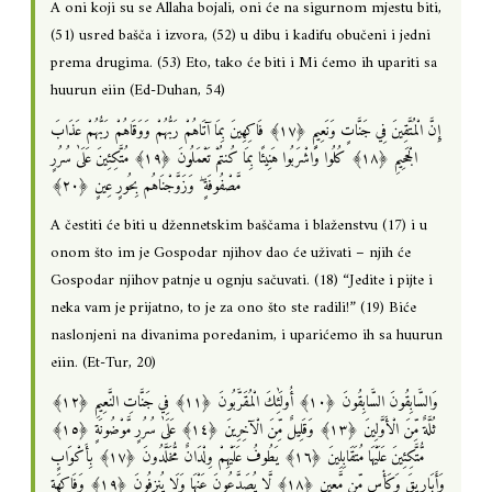
A oni koji su se Allaha bojali, oni će na sigurnom mjestu biti,
(51) usred bašča i izvora, (52) u dibu i kadifu obučeni i jedni
prema drugima. (53) Eto, tako će biti i Mi ćemo ih upariti sa
huurun eiin (Ed-Duhan, 54)
إِنَّ الْمُتَّقِينَ فِي جَنَّاتٍ وَنَعِيمٍ ‎﴿١٧﴾‏ فَاكِهِينَ بِمَا آتَاهُمْ رَبُّهُمْ وَوَقَاهُمْ رَبُّهُمْ عَذَابَ
الْجَحِيمِ ‎﴿١٨﴾‏ كُلُوا وَاشْرَبُوا هَنِيئًا بِمَا كُنتُمْ تَعْمَلُونَ ‎﴿١٩﴾‏ مُتَّكِئِينَ عَلَىٰ سُرُرٍ
مَّصْفُوفَةٍ ۖ وَزَوَّجْنَاهُم بِحُورٍ عِينٍ ‎﴿٢٠﴾
A čestiti će biti u džennetskim baščama i blaženstvu (17) i u
onom što im je Gospodar njihov dao će uživati – njih će
Gospodar njihov patnje u ognju sačuvati. (18) “Jedite i pijte i
neka vam je prijatno, to je za ono što ste radili!” (19) Biće
naslonjeni na divanima poredanim, i uparićemo ih sa huurun
eiin. (Et-Tur, 20)
وَالسَّابِقُونَ السَّابِقُونَ ‎﴿١٠﴾‏ أُولَٰئِكَ الْمُقَرَّبُونَ ‎﴿١١﴾‏ فِي جَنَّاتِ النَّعِيمِ ‎﴿١٢﴾‏
ثُلَّةٌ مِّنَ الْأَوَّلِينَ ‎﴿١٣﴾‏ وَقَلِيلٌ مِّنَ الْآخِرِينَ ‎﴿١٤﴾‏ عَلَىٰ سُرُرٍ مَّوْضُونَةٍ ‎﴿١٥﴾‏
مُّتَّكِئِينَ عَلَيْهَا مُتَقَابِلِينَ ‎﴿١٦﴾‏ يَطُوفُ عَلَيْهِمْ وِلْدَانٌ مُّخَلَّدُونَ ‎﴿١٧﴾‏ بِأَكْوَابٍ
وَأَبَارِيقَ وَكَأْسٍ مِّن مَّعِينٍ ‎﴿١٨﴾‏ لَّا يُصَدَّعُونَ عَنْهَا وَلَا يُنزِفُونَ ‎﴿١٩﴾‏ وَفَاكِهَةٍ