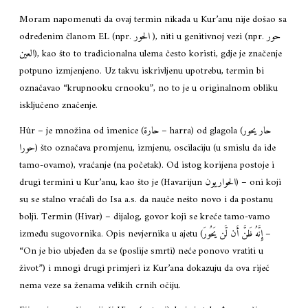
Moram napomenuti da ovaj termin nikada u Kur’anu nije došao sa
određenim članom EL (npr. الحور ), niti u genitivnoj vezi (npr. حور
العين), kao što to tradicionalna ulema često koristi, gdje je značenje
potpuno izmjenjeno. Uz takvu iskrivljenu upotrebu, termin bi
označavao “krupnooku crnooku”, no to je u originalnom obliku
isključeno značenje.
Hûr – je množina od imenice (حارة – harra) od glagola (حار يحور
حورا) što označava promjenu, izmjenu, oscilaciju (u smislu da ide
tamo-ovamo), vraćanje (na početak). Od istog korijena postoje i
drugi termini u Kur’anu, kao što je (Havarijun الحواريون) – oni koji
su se stalno vraćali do Isa a.s. da nauče nešto novo i da postanu
bolji. Termin (Hivar) – dijalog, govor koji se kreće tamo-vamo
između sugovornika. Opis nevjernika u ajetu (إِنَّهُ ظَنَّ أَن لَّن يَحُورَ –
“On je bio ubjeđen da se (poslije smrti) neće ponovo vratiti u
život”) i mnogi drugi primjeri iz Kur’ana dokazuju da ova riječ
nema veze sa ženama velikih crnih očiju.