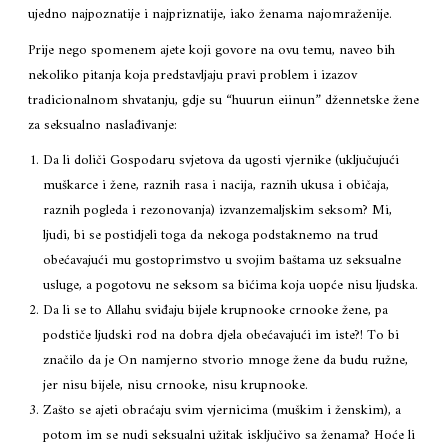
ujedno najpoznatije i najpriznatije, iako ženama najomraženije.
Prije nego spomenem ajete koji govore na ovu temu, naveo bih
nekoliko pitanja koja predstavljaju pravi problem i izazov
tradicionalnom shvatanju, gdje su “huurun eiinun” džennetske žene
za seksualno naslađivanje:
Da li doliči Gospodaru svjetova da ugosti vjernike (uključujući
muškarce i žene, raznih rasa i nacija, raznih ukusa i običaja,
raznih pogleda i rezonovanja) izvanzemaljskim seksom? Mi,
ljudi, bi se postidjeli toga da nekoga podstaknemo na trud
obećavajući mu gostoprimstvo u svojim baštama uz seksualne
usluge, a pogotovu ne seksom sa bićima koja uopće nisu ljudska.
Da li se to Allahu sviđaju bijele krupnooke crnooke žene, pa
podstiče ljudski rod na dobra djela obećavajući im iste?! To bi
značilo da je On namjerno stvorio mnoge žene da budu ružne,
jer nisu bijele, nisu crnooke, nisu krupnooke.
Zašto se ajeti obraćaju svim vjernicima (muškim i ženskim), a
potom im se nudi seksualni užitak isključivo sa ženama? Hoće li