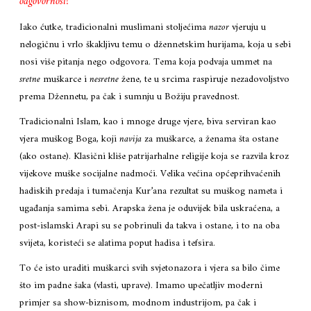
odgovornost!
Iako ćutke, tradicionalni muslimani stoljećima
nazor
vjeruju u
nelogičnu i vrlo škakljivu temu o džennetskim hurijama, koja u sebi
nosi više pitanja nego odgovora. Tema koja podvaja ummet na
sretne
muškarce i
nesretne
žene, te u srcima raspiruje nezadovoljstvo
prema Džennetu, pa čak i sumnju u Božiju pravednost.
Tradicionalni Islam, kao i mnoge druge vjere, biva serviran kao
vjera muškog Boga, koji
navija
za muškarce, a ženama šta ostane
(ako ostane). Klasični kliše patrijarhalne religije koja se razvila kroz
vijekove muške socijalne nadmoći. Velika većina općeprihvaćenih
hadiskih predaja i tumačenja Kur’ana rezultat su muškog nameta i
ugađanja samima sebi. Arapska žena je oduvijek bila uskraćena, a
post-islamski Arapi su se pobrinuli da takva i ostane, i to na oba
svijeta, koristeći se alatima poput hadisa i tefsira.
To će isto uraditi muškarci svih svjetonazora i vjera sa bilo čime
što im padne šaka (vlasti, uprave). Imamo upečatljiv moderni
primjer sa show-biznisom, modnom industrijom, pa čak i