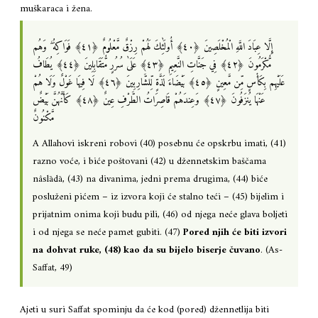
muškaraca i žena.
إِلَّا عِبَادَ اللَّهِ الْمُخْلَصِينَ ‎﴿٤٠﴾‏ أُولَٰئِكَ لَهُمْ رِزْقٌ مَّعْلُومٌ ‎﴿٤١﴾‏ فَوَاكِهُ ۖ وَهُم
مُّكْرَمُونَ ‎﴿٤٢﴾‏ فِي جَنَّاتِ النَّعِيمِ ‎﴿٤٣﴾‏ عَلَىٰ سُرُرٍ مُّتَقَابِلِينَ ‎﴿٤٤﴾‏ يُطَافُ
عَلَيْهِم بِكَأْسٍ مِّن مَّعِينٍ ‎﴿٤٥﴾‏ بَيْضَاءَ لَذَّةٍ لِّلشَّارِبِينَ ‎﴿٤٦﴾‏ لَا فِيهَا غَوْلٌ وَلَا هُمْ
عَنْهَا يُنزَفُونَ ‎﴿٤٧﴾‏ وَعِندَهُمْ قَاصِرَاتُ الطَّرْفِ عِينٌ ‎﴿٤٨﴾‏ كَأَنَّهُنَّ بَيْضٌ
مَّكْنُونٌ
A Allahovi iskreni robovi (40) posebnu će opskrbu imati, (41)
razno voće, i biće poštovani (42) u džennetskim baščama
nâslādā, (43) na divanima, jedni prema drugima, (44) biće
posluženi pićem – iz izvora koji će stalno teći – (45) bijelim i
prijatnim onima koji budu pili, (46) od njega neće glava boljeti
i od njega se neće pamet gubiti. (47)
Pored njih će biti izvori
na dohvat ruke, (48) kao da su bijelo biserje čuvano
. (As-
Saffat, 49)
Ajeti u suri Saffat spominju da će kod (pored) džennetlija biti