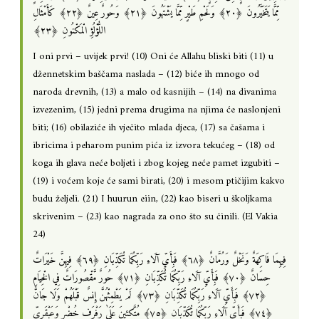
مِّمَّا يَتَخَيَّرُونَ ‎﴿٢٠﴾‏ وَلَحْمِ طَيْرٍ مِّمَّا يَشْتَهُونَ ‎﴿٢١﴾‏ وَحُورٌ عِينٌ ‎﴿٢٢﴾‏ كَأَمْثَالِ
اللُّؤْلُؤِ الْمَكْنُونِ ‎﴿٢٣﴾
I oni prvi – uvijek prvi! (10) Oni će Allahu bliski biti (11) u
džennetskim baščama naslada – (12) biće ih mnogo od
naroda drevnih, (13) a malo od kasnijih – (14) na divanima
izvezenim, (15) jedni prema drugima na njima će naslonjeni
biti; (16) obilaziće ih vječito mlada djeca, (17) sa čašama i
ibricima i peharom punim pića iz izvora tekućeg – (18) od
koga ih glava neće boljeti i zbog kojeg neće pamet izgubiti –
(19) i voćem koje će sami birati, (20) i mesom ptičijim kakvo
budu željeli. (21) I huurun eiin, (22) kao biseri u školjkama
skrivenim – (23) kao nagrada za ono što su činili. (El Vakia
24)
فِيهِمَا فَاكِهَةٌ وَنَخْلٌ وَرُمَّانٌ ‎﴿٦٨﴾‏ فَبِأَيِّ آلَاءِ رَبِّكُمَا تُكَذِّبَانِ ‎﴿٦٩﴾‏ فِيهِنَّ خَيْرَاتٌ
حِسَانٌ ‎﴿٧٠﴾‏ فَبِأَيِّ آلَاءِ رَبِّكُمَا تُكَذِّبَانِ ‎﴿٧١﴾‏ حُورٌ مَّقْصُورَاتٌ فِي الْخِيَامِ
‎﴿٧٢﴾‏ فَبِأَيِّ آلَاءِ رَبِّكُمَا تُكَذِّبَانِ ‎﴿٧٣﴾‏ لَمْ يَطْمِثْهُنَّ إِنسٌ قَبْلَهُمْ وَلَا جَانٌّ
‎﴿٧٤﴾‏ فَبِأَيِّ آلَاءِ رَبِّكُمَا تُكَذِّبَانِ ‎﴿٧٥﴾‏ مُتَّكِئِينَ عَلَىٰ رَفْرَفٍ خُضْرٍ وَعَبْقَرِيٍّ