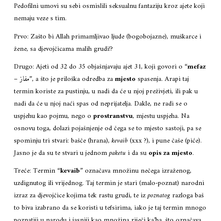
Pedofilni umovi su sebi osmislili seksualnu fantaziju kroz ajete koji
nemaju veze s tim.
Prvo: Zašto bi Allah primamljivao ljude (bogobojazne), muškarce i
žene, sa djevojčicama malih grudi!?
Drugo: Ajeti od 32 do 35 objašnjavaju ajet 31, koji govori o “
mefaz
– مفاز”, a što je priloška odredba za
mjesto
spasenja. Arapi taj
termin koriste za pustinju, u nadi da će u njoj preživjeti, ili pak u
nadi da će u njoj naći spas od neprijatelja. Dakle, ne radi se o
uspjehu kao pojmu, nego o
prostranstvu
, mjestu uspjeha. Na
osnovu toga, dolazi pojašnjenje od čega se to mjesto sastoji, pa se
spominju tri stvari: bašče (hrana),
kevaib
(xxx ?), i pune čaše (piće).
Jasno je da su te stvari u jednom
paketu
i da su
opis za mjesto
.
Treće: Termin “
kevaib
” označava množinu nečega izraženog,
uzdignutog ili vrijednog. Taj termin je stari (malo-poznat) narodni
izraz za djevojčice kojima tek rastu grudi, te iz
poznatog
razloga baš
to biva izabrano da se koristi u tefsirima, iako je taj termin mnogo
poznatiji u narodu i jasniji kao množina riječi ka’ba, što označava