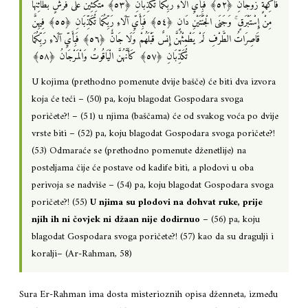
فَاكِهَةٍ زَوْجَانِ ‎﴿٥٢﴾‏ فَبِأَيِّ آلَاءِ رَبِّكُمَا تُكَذِّبَانِ ‎﴿٥٣﴾‏ مُتَّكِئِينَ عَلَىٰ فُرُشٍ بَطَائِنُهَا
مِنْ إِسْتَبْرَقٍ ۚ وَجَنَى الْجَنَّتَيْنِ دَانٍ ‎﴿٥٤﴾‏ فَبِأَيِّ آلَاءِ رَبِّكُمَا تُكَذِّبَانِ ‎﴿٥٥﴾‏ فِيهِنَّ
قَاصِرَاتُ الطَّرْفِ لَمْ يَطْمِثْهُنَّ إِنسٌ قَبْلَهُمْ وَلَا جَانٌّ ‎﴿٥٦﴾‏ فَبِأَيِّ آلَاءِ رَبِّكُمَا
تُكَذِّبَانِ ‎﴿٥٧﴾‏ كَأَنَّهُنَّ الْيَاقُوتُ وَالْمَرْجَانُ ‎﴿٥٨﴾
U kojima (prethodno pomenute dvije bašče) će biti dva izvora
koja će teći – (50) pa, koju blagodat Gospodara svoga
poričete?! – (51) u njima (baščama) će od svakog voća po dvije
vrste biti – (52) pa, koju blagodat Gospodara svoga poričete?!
(53) Odmaraće se (prethodno pomenute dženetlije) na
posteljama čije će postave od kadife biti, a plodovi u oba
perivoja se nadviše – (54) pa, koju blagodat Gospodara svoga
poričete?! (55)
U njima su plodovi na dohvat ruke, prije
njih ih ni čovjek ni džaan nije dodirnuo
– (56) pa, koju
blagodat Gospodara svoga poričete?! (57) kao da su dragulji i
koralji– (Ar-Rahman, 58)
Sura Er-Rahman ima dosta misterioznih opisa dženneta, između