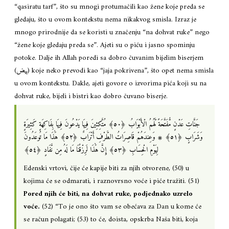
“qasiratu tarf”, što su mnogi protumačili kao žene koje preda se
gledaju, što u ovom kontekstu nema nikakvog smisla. Izraz je
mnogo prirodnije da se koristi u značenju “na dohvat ruke” nego
“žene koje gledaju preda se”. Ajeti su o piću i jasno spominju
potoke. Dalje ih Allah poredi sa dobro čuvanim bijelim biserjem
(بيض) koje neko prevodi kao “jaja pokrivena”, što opet nema smisla
u ovom kontekstu. Dakle, ajeti govore o izvorima pića koji su na
dohvat ruke, bijeli i bistri kao dobro čuvano biserje.
جَنَّاتِ عَدْنٍ مُّفَتَّحَةً لَّهُمُ الْأَبْوَابُ ‎﴿٥٠﴾‏ مُتَّكِئِينَ فِيهَا يَدْعُونَ فِيهَا بِفَاكِهَةٍ كَثِيرَةٍ
وَشَرَابٍ ‎﴿٥١﴾‏ ۞ وَعِندَهُمْ قَاصِرَاتُ الطَّرْفِ أَتْرَابٌ ‎﴿٥٢﴾‏ هَٰذَا مَا تُوعَدُونَ
لِيَوْمِ الْحِسَابِ ‎﴿٥٣﴾‏ إِنَّ هَٰذَا لَرِزْقُنَا مَا لَهُ مِن نَّفَادٍ ‎﴿٥٤﴾‏
Edenski vrtovi, čije će kapije biti za njih otvorene, (50) u
kojima će se odmarati, i raznovrsno voće i piće tražiti. (51)
Pored njih će biti, na dohvat ruke, podjednako uzrelo
voće.
(52) “To je ono što vam se obećava za Dan u kome će
se račun polagati; (53) to će, doista, opskrba Naša biti, koja