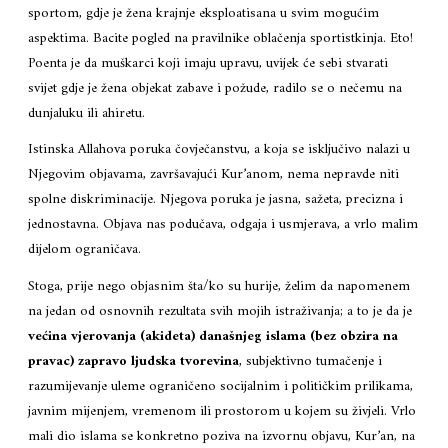
sportom, gdje je žena krajnje eksploatisana u svim mogućim
aspektima. Bacite pogled na pravilnike oblačenja sportistkinja. Eto!
Poenta je da muškarci koji imaju upravu, uvijek će sebi stvarati
svijet gdje je žena objekat zabave i požude, radilo se o nečemu na
dunjaluku ili ahiretu.
Istinska Allahova poruka čovječanstvu, a koja se isključivo nalazi u
Njegovim objavama, završavajući Kur’anom, nema nepravde niti
spolne diskriminacije. Njegova poruka je jasna, sažeta, precizna i
jednostavna. Objava nas podučava, odgaja i usmjerava, a vrlo malim
dijelom ograničava.
Stoga, prije nego objasnim šta/ko su hurije, želim da napomenem
na jedan od osnovnih rezultata svih mojih istraživanja; a to je da je
većina vjerovanja (akideta) današnjeg islama (bez obzira na
pravac) zapravo ljudska tvorevina
, subjektivno tumačenje i
razumijevanje uleme ograničeno socijalnim i političkim prilikama,
javnim mijenjem, vremenom ili prostorom u kojem su živjeli. Vrlo
mali dio islama se konkretno poziva na izvornu objavu, Kur’an, na