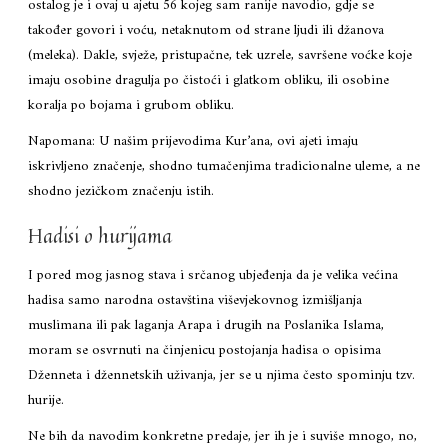
ostalog je i ovaj u ajetu 56 kojeg sam ranije navodio, gdje se
također govori i voću, netaknutom od strane ljudi ili džanova
(meleka). Dakle, svježe, pristupačne, tek uzrele, savršene voćke koje
imaju osobine dragulja po čistoći i glatkom obliku, ili osobine
koralja po bojama i grubom obliku.
Napomana: U našim prijevodima Kur’ana, ovi ajeti imaju
iskrivljeno značenje, shodno tumačenjima tradicionalne uleme, a ne
shodno jezičkom značenju istih.
Hadisi o hurijama
I pored mog jasnog stava i srčanog ubjeđenja da je velika većina
hadisa samo narodna ostavština viševjekovnog izmišljanja
muslimana ili pak laganja Arapa i drugih na Poslanika Islama,
moram se osvrnuti na činjenicu postojanja hadisa o opisima
Dženneta i džennetskih uživanja, jer se u njima često spominju tzv.
hurije.
Ne bih da navodim konkretne predaje, jer ih je i suviše mnogo, no,