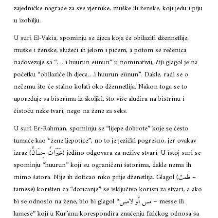
zajedničke nagrade za sve vjernike, muške ili ženske, koji jedu i piju
u izobilju.
U suri El-Vakia, spominju se djeca koja će obilaziti džennetlije,
muške i ženske, služeći ih jelom i pićem, a potom se rečenica
nadovezuje sa “… i huurun eiinun” u nominativu, čiji glagol je na
početku “obilaziće ih djeca…i huurun eiinun”. Dakle, radi se o
nečemu što će stalno kolati oko džennetlija. Nakon toga se to
upoređuje sa biserima iz školjki, što više aludira na bistrinu i
čistoću neke tvari, nego na žene za seks.
U suri Er-Rahman, spominju se “lijepe dobrote” koje se često
tumače kao “žene ljepotice”, no to je jezički pogrešno, jer ovakav
izraz (خَيْرَاتٌ حِسَانٌ) jedino odgovara za nežive stvari. U istoj suri se
spominju “huurun” koji su ograničeni šatorima, dakle nema ih
mimo šatora. Nije ih doticao niko prije dženetlija. Glagol (طمث –
tamese) korišten za “doticanje” se isključivo koristi za stvari, a ako
bi se odnosio na žene, bio bi glagol “مس أو لامس – messe ili
lamese” koji u Kur’anu korespondira značenju fizičkog odnosa sa