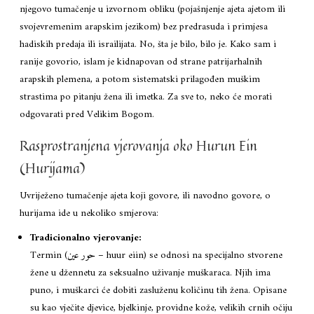
njegovo tumačenje u izvornom obliku (pojašnjenje ajeta ajetom ili
svojevremenim arapskim jezikom) bez predrasuda i primjesa
hadiskih predaja ili israilijata. No, šta je bilo, bilo je. Kako sam i
ranije govorio, islam je kidnapovan od strane patrijarhalnih
arapskih plemena, a potom sistematski prilagođen muškim
strastima po pitanju žena ili imetka. Za sve to, neko će morati
odgovarati pred Velikim Bogom.
Rasprostranjena vjerovanja oko Hurun Ein
(Hurijama)
Uvriježeno tumačenje ajeta koji govore, ili navodno govore, o
hurijama ide u nekoliko smjerova:
Tradicionalno vjerovanje:
Termin (حور عين – huur eiin) se odnosi na specijalno stvorene
žene u džennetu za seksualno uživanje muškaraca. Njih ima
puno, i muškarci će dobiti zasluženu količinu tih žena. Opisane
su kao vječite djevice, bjelkinje, providne kože, velikih crnih očiju