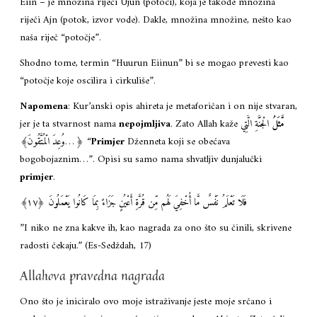
Eiin – je množina riječi Ujun (potoci), koja je takođe množina
riječi Ajn (potok, izvor vode). Dakle, množina množine, nešto kao
naša riječ “potočje”.
Shodno tome, termin “Huurun Eiinun” bi se mogao prevesti kao
“potočje koje oscilira i cirkuliše”.
Napomena
: Kur’anski opis ahireta je metaforičan i on nije stvaran,
jer je ta stvarnost nama
nepojmljiva
. Zato Allah kaže
الْجَنَّةِ الَّتِي
مَّثَلُ
وُعِدَ الْمُتَّقُونَ﴾‏… ﴿ “
Primjer
Dženneta koji se obećava
bogobojaznim…”. Opisi su samo nama shvatljiv dunjalučki
primjer
.
فَلَا تَعْلَمُ نَفْسٌ مَّا أُخْفِيَ لَهُم مِّن قُرَّةِ أَعْيُنٍ جَزَاءً بِمَا كَانُوا يَعْمَلُونَ ‎﴿١٧﴾
”I niko ne zna kakve ih, kao nagrada za ono što su činili, skrivene
radosti čekaju.” (Es-Sedždah, 17)
Allahova pravedna nagrada
Ono što je iniciralo ovo moje istraživanje jeste moje srčano i