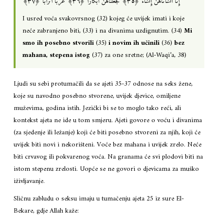
إِنَّا أَنشَأْنَاهُنَّ إِنشَاءً ‎﴿٣٥﴾‏ فَجَعَلْنَاهُنَّ أَبْكَارًا ‎﴿٣٦﴾‏ عُرُبًا أَتْرَابًا ‎﴿٣٧﴾
I usred voća svakovrsnog (32) kojeg će uvijek imati i koje
neće zabranjeno biti, (33) i na divanima uzdignutim. (34)
Mi
smo ih posebno stvorili
(35)
i novim ih učinili
(36)
bez
mahana, stepena istog
(37) za one sretne; (Al-Waqi’a, 38)
Ljudi su sebi protumačili da se ajeti 35-37 odnose na seks žene,
koje su navodno posebno stvorene, uvijek djevice, omiljene
muževima, godina istih. Jezički bi se to moglo tako reći, ali
kontekst ajeta ne ide u tom smjeru. Ajeti govore o voću i divanima
(za sjedenje ili ležanje) koji će biti posebno stvoreni za njih, koji će
uvijek biti novi i nekorišteni. Voće bez mahana i uvijek zrelo. Neće
biti crvavog ili pokvarenog voća. Na granama će svi plodovi biti na
istom stepenu zrelosti. Uopće se ne govori o djevicama za muško
iživljavanje.
Sličnu zabludu o seksu imaju u tumačenju ajeta 25 iz sure El-
Bekare, gdje Allah kaže: