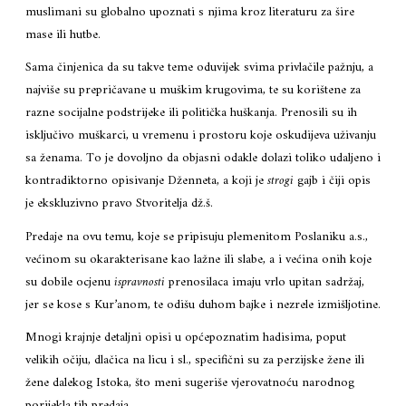
muslimani su globalno upoznati s njima kroz literaturu za šire
mase ili hutbe.
Sama činjenica da su takve teme oduvijek svima privlačile pažnju, a
najviše su prepričavane u muškim krugovima, te su korištene za
razne socijalne podstrijeke ili politička huškanja. Prenosili su ih
isključivo muškarci, u vremenu i prostoru koje oskudijeva uživanju
sa ženama. To je dovoljno da objasni odakle dolazi toliko udaljeno i
kontradiktorno opisivanje Dženneta, a koji je
strogi
gajb i čiji opis
je ekskluzivno pravo Stvoritelja dž.š.
Predaje na ovu temu, koje se pripisuju plemenitom Poslaniku a.s.,
većinom su okarakterisane kao lažne ili slabe, a i većina onih koje
su dobile ocjenu
ispravnosti
prenosilaca imaju vrlo upitan sadržaj,
jer se kose s Kur’anom, te odišu duhom bajke i nezrele izmišljotine.
Mnogi krajnje detaljni opisi u općepoznatim hadisima, poput
velikih očiju, dlačica na licu i sl., specifični su za perzijske žene ili
žene dalekog Istoka, što meni sugeriše vjerovatnoću narodnog
porijekla tih predaja.