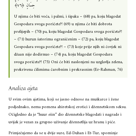
حِسَانٍ ‎﴿٧٦﴾
U njima će biti voća, i palmi, i šipaka – (68) pa, koju blagodat
Gospodara svoga poričete?! (69) u njima će biti dobrota
prelijepih – (70) pa, koju blagodat Gospodara svoga poričete?!
– (71) hurun šatorima ograničenim – (72) pa, koju blagodat
Gospodara svoga poričete?! – (73) koje prije njih ni čovjek ni
džaan nije dodirnuo – (74) pa, koju blagodat Gospodara
svoga poričete?! (75) Oni će biti naslonjeni na uzglavlja zelena,
prekrivena ćilimima čarobnim i prekrasnim (Er-Rahman, 76)
Analiza ajeta
U svim ovim ajetima, koji se jasno odnose na muškarce i žene
podjednako, nema pomena ahiretskoj erotici i džennetskom seksu.
Očigledno da je “huur eiin” dio džennetske blagodati i nagrade i
uvijek je vezan za grupno uživanje džennetlija uz hranu i piće.
Primjećujemo da se u dvije sure, Ed-Duhan i Et-Tur, spominje