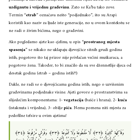
uzdignutu i vrijednu građevinu
. Zato se Ka’ba tako zove.
Termin “
etrab
” označava nešto “podjednako”, što su Arapi
koristili kao naziv za ljude iste generacije, no u ovom kontekstu se
ne radi o živim bićima, nego o građevini.
Ako pogledamo ajete kao cjelinu, u opis “
prostranog mjesta
spasenja
” se nikako ne uklapaju djevojčice sitnih grudi godina
istih, pogotovo što taj prizor nije privlačan većini muškaraca, a
pogotovo žena. Također, to bi značilo da su sve džennetlije djeca od
desetak godina (etrab – godina istih?!)
Dakle, ne radi se o djevojčicama godina istih, nego o uzvišenim
građevinama podjednake visine. Ajeti govore o prostranstvima sa
slijedećim komponentama: 1-
vegetacija
(bašče i hrana), 2-
kuća
(istaknuta i vrijedna), 3- obilje
pića
. Nema pomena niti mjesta za
pedofilne tefsire u ovim ajetima!
وَفَاكِهَةٍ كَثِيرَةٍ ‎﴿٣٢﴾‏ لَّا مَقْطُوعَةٍ وَلَا مَمْنُوعَةٍ ‎﴿٣٣﴾‏ وَفُرُشٍ مَّرْفُوعَةٍ ‎﴿٣٤﴾‏