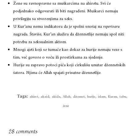
Žene su ravnopravne sa muškarcima na ahiretu. Svi će
podjednako odgovarati ili biti nagrađeni. Muškarci nemaju
privilegiju sa stvorenjima za seks.
U Kur’anu nema indikatora da je spolni snošaj na
repertoaru
nagrada. Štaviše, Kur’an aludira da džennetlije nemaju spol niti
potrebu za seksualnim aktom.
Mnogi ajeti koji se tumače kao dokaz za hurije nemaju veze s
tim, već govore o voću ili prostirkama za sjedenje.
Hurije su zapravo potoci pića koji cirkulišu unutar džennetskih
šatora. Njima će Allah spajati prisutne džennetlije.
Tags:
,
,
,
,
,
,
,
,
,
ahiret
akaid
akida
Allah
džennet
hurije
islam
Kuran
tabu
žene
28 comments