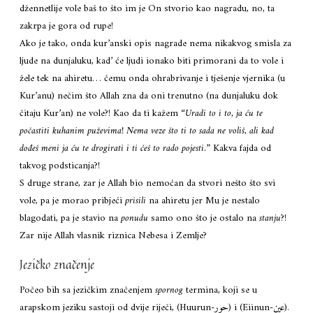
džennetlije vole baš to što im je On stvorio kao nagradu, no, ta
zakrpa je gora od rupe!
Ako je tako, onda kur’anski opis nagrade nema nikakvog smisla za
ljude na dunjaluku, kad’ će ljudi ionako biti primorani da to vole i
žele tek na ahiretu… čemu onda ohrabrivanje i tješenje vjernika (u
Kur’anu) nečim što Allah zna da oni trenutno (na dunjaluku dok
čitaju Kur’an) ne vole?! Kao da ti kažem “
Uradi to i to, ja ću te
počastiti kuhanim puževima! Nema veze što ti to sada ne voliš, ali kad
dođeš meni ja ću te drogirati i ti ćeš to rado pojesti.
” Kakva fajda od
takvog podsticanja?!
S druge strane, zar je Allah bio nemoćan da stvori nešto što svi
vole, pa je morao pribjeći
prisili
na ahiretu jer Mu je nestalo
blagodati, pa je stavio na
ponudu
samo ono što je ostalo na
stanju
?!
Zar nije Allah vlasnik riznica Nebesa i Zemlje?
Jezičko značenje
Počeo bih sa jezičkim značenjem
spornog
termina, koji se u
arapskom jeziku sastoji od dvije riječi, (Huurun-حور) i (Eiinun-عين).