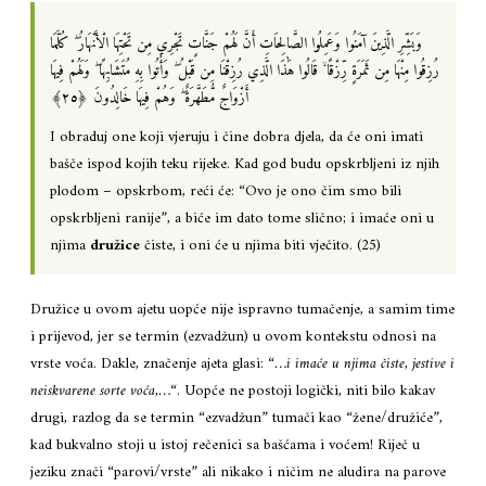
وَبَشِّرِ الَّذِينَ آمَنُوا وَعَمِلُوا الصَّالِحَاتِ أَنَّ لَهُمْ جَنَّاتٍ تَجْرِي مِن تَحْتِهَا الْأَنْهَارُ ۖ كُلَّمَا
رُزِقُوا مِنْهَا مِن ثَمَرَةٍ رِّزْقًا ۙ قَالُوا هَٰذَا الَّذِي رُزِقْنَا مِن قَبْلُ ۖ وَأُتُوا بِهِ مُتَشَابِهًا ۖ وَلَهُمْ فِيهَا
أَزْوَاجٌ مُّطَهَّرَةٌ ۖ وَهُمْ فِيهَا خَالِدُونَ ‎﴿٢٥﴾
I obraduj one koji vjeruju i čine dobra djela, da će oni imati
bašče ispod kojih teku rijeke. Kad god budu opskrbljeni iz njih
plodom – opskrbom, reći će: “Ovo je ono čim smo bili
opskrbljeni ranije”, a biće im dato tome slično; i imaće oni u
njima
družice
čiste, i oni će u njima biti vječito. (25)
Družice u ovom ajetu uopće nije ispravno tumačenje, a samim time
i prijevod, jer se termin (ezvadžun) u ovom kontekstu odnosi na
vrste voća. Dakle, značenje ajeta glasi: “
…i imaće u njima čiste, jestive i
neiskvarene sorte voća,…
“. Uopće ne postoji logički, niti bilo kakav
drugi, razlog da se termin “ezvadžun” tumači kao “žene/družiće”,
kad bukvalno stoji u istoj rečenici sa bašćama i voćem! Riječ u
jeziku znači “parovi/vrste” ali nikako i ničim ne aludira na parove