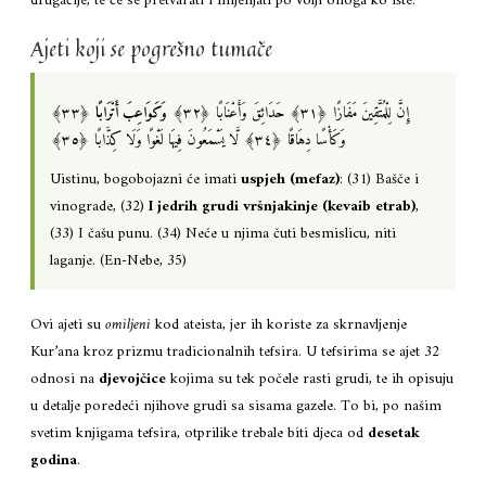
drugačije, te će se pretvarati i mijenjati po volji onoga ko ište.
Ajeti koji se pogrešno tumače
إِنَّ لِلْمُتَّقِينَ مَفَازًا ‎﴿٣١﴾‏ حَدَائِقَ وَأَعْنَابًا ‎﴿٣٢﴾‏
وَكَوَاعِبَ أَتْرَابًا
‎﴿٣٣﴾‏
وَكَأْسًا دِهَاقًا ‎﴿٣٤﴾‏ لَّا يَسْمَعُونَ فِيهَا لَغْوًا وَلَا كِذَّابًا ‎﴿٣٥﴾
Uistinu, bogobojazni će imati
uspjeh (mefaz)
: (31) Bašče i
vinograde, (32)
I jedrih grudi vršnjakinje (kevaib etrab)
,
(33) I čašu punu. (34) Neće u njima čuti besmislicu, niti
laganje. (En-Nebe, 35)
Ovi ajeti su
omiljeni
kod ateista, jer ih koriste za skrnavljenje
Kur’ana kroz prizmu tradicionalnih tefsira. U tefsirima se ajet 32
odnosi na
djevojčice
kojima su tek počele rasti grudi, te ih opisuju
u detalje poredeći njihove grudi sa sisama gazele. To bi, po našim
svetim knjigama tefsira, otprilike trebale biti djeca od
desetak
godina
.