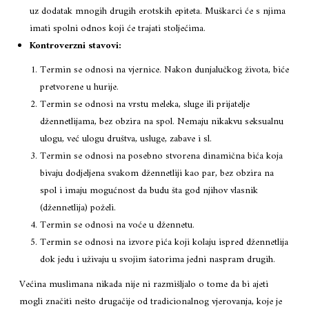
uz dodatak mnogih drugih erotskih epiteta. Muškarci će s njima
imati spolni odnos koji će trajati stoljećima.
Kontroverzni stavovi:
Termin se odnosi na vjernice. Nakon dunjalučkog života, biće
pretvorene u hurije.
Termin se odnosi na vrstu meleka, sluge ili prijatelje
džennetlijama, bez obzira na spol. Nemaju nikakvu seksualnu
ulogu, već ulogu društva, usluge, zabave i sl.
Termin se odnosi na posebno stvorena dinamična bića koja
bivaju dodjeljena svakom džennetliji kao par, bez obzira na
spol i imaju mogućnost da budu šta god njihov vlasnik
(džennetlija) poželi.
Termin se odnosi na voće u džennetu.
Termin se odnosi na izvore pića koji kolaju ispred džennetlija
dok jedu i uživaju u svojim šatorima jedni naspram drugih.
Većina muslimana nikada nije ni razmišljalo o tome da bi ajeti
mogli značiti nešto drugačije od tradicionalnog vjerovanja, koje je