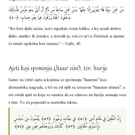
مَنْ عَمِلَ سَيِّئَةً فَلَا يُجْزَىٰ إِلَّا مِثْلَهَا ۖ وَمَنْ عَمِلَ صَالِحًا مِّن ذَكَرٍ أَوْ أُنثَىٰ وَهُوَ مُؤْمِنٌ فَأُولَٰئِكَ
يَدْخُلُونَ الْجَنَّةَ يُرْزَقُونَ فِيهَا بِغَيْرِ حِسَابٍ ‎﴿٤٠﴾‏
“Ko loše djelo učini, neće ispaštati osim toliko, a ko uradi dobro
djelo, muško ili žensko, a vjernik je, oni će ući u Džennet, u njemu
će imati opskrbu bez računa.” – Gafir, 40
Ajeti koji spominju (huur eiin), tzv. hurije
Samo su četiri ajeta u kojima se spominju “huurun” kao
džennetska nagrada, a tri su od njih sa izrazom “huurun eiinun”, a
svi ostali ajeti za koje se smatra da se odnose na hurije nemaju veze
s tim. To ću pojasniti u nastavku teksta.
إِنَّ الْمُتَّقِينَ فِي مَقَامٍ أَمِينٍ ‎﴿٥١﴾‏ فِي جَنَّاتٍ وَعُيُونٍ ‎﴿٥٢﴾‏ يَلْبَسُونَ مِن سُندُسٍ
وَإِسْتَبْرَقٍ مُّتَقَابِلِينَ ‎﴿٥٣﴾‏ كَذَٰلِكَ وَزَوَّجْنَاهُم بِحُورٍ عِينٍ ‎﴿٥٤﴾‏