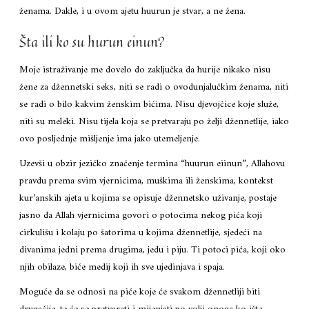
ženama. Dakle, i u ovom ajetu huurun je stvar, a ne žena.
Šta ili ko su hurun einun?
Moje istraživanje me dovelo do zaključka da hurije nikako nisu
žene za džennetski seks, niti se radi o ovodunjalučkim ženama, niti
se radi o bilo kakvim ženskim bićima. Nisu djevojčice koje služe,
niti su meleki. Nisu tijela koja se pretvaraju po želji džennetlije, iako
ovo posljednje mišljenje ima jako utemeljenje.
Uzevši u obzir jezičko značenje termina “huurun eiinun”, Allahovu
pravdu prema svim vjernicima, muškima ili ženskima, kontekst
kur’anskih ajeta u kojima se opisuje džennetsko uživanje, postaje
jasno da Allah vjernicima govori o potocima nekog pića koji
cirkulišu i kolaju po šatorima u kojima džennetlije, sjedeći na
divanima jedni prema drugima, jedu i piju. Ti potoci pića, koji oko
njih obilaze, biće medij koji ih sve ujedinjava i spaja.
Moguće da se odnosi na piće koje će svakom džennetliji biti