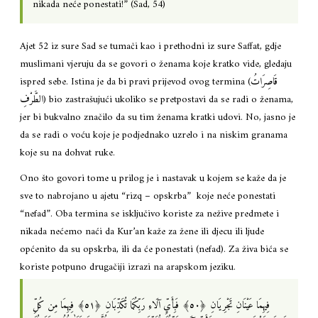
nikada neće ponestati!” (Sad, 54)
Ajet 52 iz sure Sad se tumači kao i prethodni iz sure Saffat, gdje
muslimani vjeruju da se govori o ženama koje kratko vide, gledaju
ispred sebe. Istina je da bi pravi prijevod ovog termina (قَاصِرَاتُ
الطَّرْفِ) bio zastrašujući ukoliko se pretpostavi da se radi o ženama,
jer bi bukvalno značilo da su tim ženama kratki udovi. No, jasno je
da se radi o voću koje je podjednako uzrelo i na niskim granama
koje su na dohvat ruke.
Ono što govori tome u prilog je i nastavak u kojem se kaže da je
sve to nabrojano u ajetu “rizq – opskrba” koje neće ponestati
“nefad”. Oba termina se isključivo koriste za nežive predmete i
nikada nećemo naći da Kur’an kaže za žene ili djecu ili ljude
općenito da su opskrba, ili da će ponestati (nefad). Za živa bića se
koriste potpuno drugačiji izrazi na arapskom jeziku.
فِيهِمَا عَيْنَانِ تَجْرِيَانِ ‎﴿٥٠﴾‏ فَبِأَيِّ آلَاءِ رَبِّكُمَا تُكَذِّبَانِ ‎﴿٥١﴾‏ فِيهِمَا مِن كُلِّ